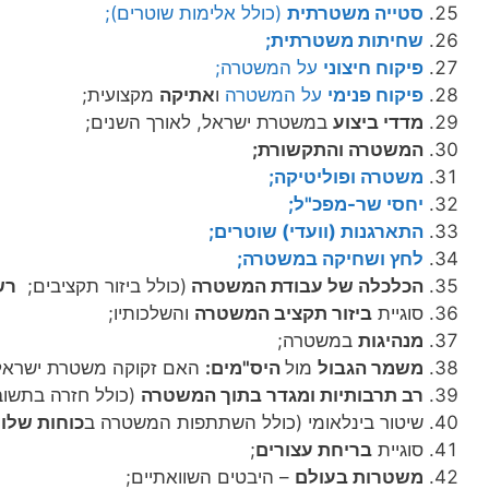
סטייה משטרתית
(כולל אלימות שוטרים);
שחיתות משטרתית;
פיקוח חיצוני
על המשטרה;
פיקוח פנימי
על המשטרה
ו
אתיקה
מקצועית;
מדדי ביצוע
במשטרת ישראל, לאורך השנים;
המשטרה והתקשורת;
משטרה ופוליטיקה;
יחסי שר-מפכ"ל;
התארגנות (וועדי) שוטרים;
לחץ ושחיקה במשטרה;
הכלכלה של עבודת המשטרה
(כולל ביזור תקציבים;
רש
סוגיית
ביזור תקציב המשטרה
והשלכותיו;
מנהיגות
במשטרה;
משמר הגבול
מול
היס"מים:
האם זקוקה משטרת ישראל 
רב תרבותיות ומגדר בתוך המשטרה
(כולל חזרה בתשוב
שיטור בינלאומי (כולל השתתפות המשטרה ב
כוחות שלו
סוגיית
בריחת עצורים
;
משטרות בעולם
– היבטים השוואתיים;