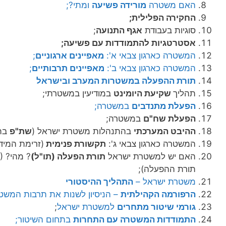
האם משטרה
מורידה פשיעה
ומתי?;
החקירה הפלילית;
סוגיות בעבודת
אגף התנועה
;
אסטרטגיות להתמודדות עם פשיעה;
המשטרה כארגון צבאי א':
מאפיינים ארגוניים
;
המשטרה כארגון צבאי ב':
מאפיינים תרבותיים
;
תורת ההפעלה במשטרות המערב ובישראל
תהליך
שקיעת היומינט
במודיעין במשטרתי;
הפעלת מתנדבים
במשטרה;
הפעלת שח"ם
במשטרה;
ההיבט המערכתי
בהתנהלות משטרת ישראל (
שת"פ
בתו
המשטרה כארגון צבאי ג':
תקשורת פנימית
(זרימת המידע
האם יש למשטרת ישראל
תורת הפעלה (תו"ל)
? מהי? 
תורת ההפעלה);
משטרת ישראל –
התהליך ההיסטורי
הרפורמה הקהילתית
– הניסיון לשנות את תרבות המשט
גורמי שיטור מתחרים
למשטרת ישראל
;
התמודדות המשטרה עם התחרות
בתחום השיטור;