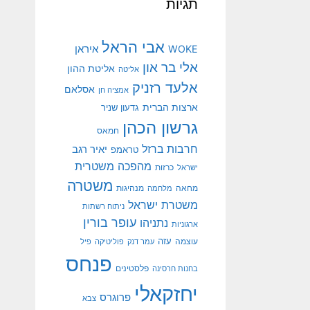
תגיות
אבי הראל
איראן
WOKE
אלי בר און
אליטת ההון
אליטה
אלעד רזניק
אסלאם
אמציה חן
ארצות הברית
גדעון שניר
גרשון הכהן
חמאס
חרבות ברזל
יאיר רגב
טראמפ
מהפכה משטרית
ישראל
כרזות
משטרה
מנהיגות
מחאה
מלחמה
משטרת ישראל
ניתוח רשתות
עופר בורין
נתניהו
ארגוניות
עוצמה
עזה
עמר דנק
פוליטיקה
פיל
פנחס
פלסטינים
בחנות חרסינה
יחזקאלי
פרוגרס
צבא