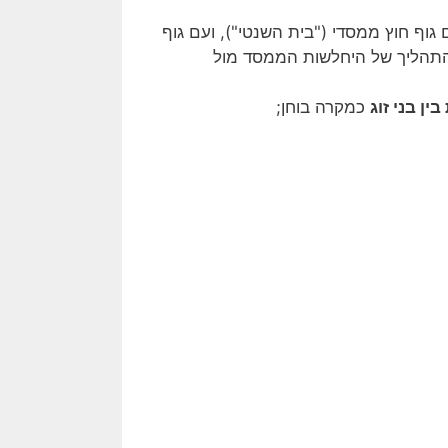
גוף חוץ ממסדי ("בית השנטי"), ועם גוף
 במפגש פתוח של ה "NA"). הבנת התהליך של היחלשות הממסד מול
ין בני זוג
כמקרה בוחן;