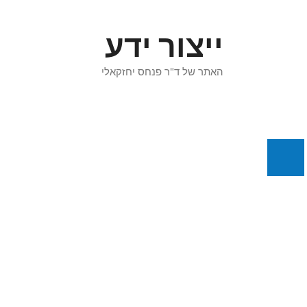
דלג
תוכן
ייצור ידע
האתר של ד"ר פנחס יחזקאלי