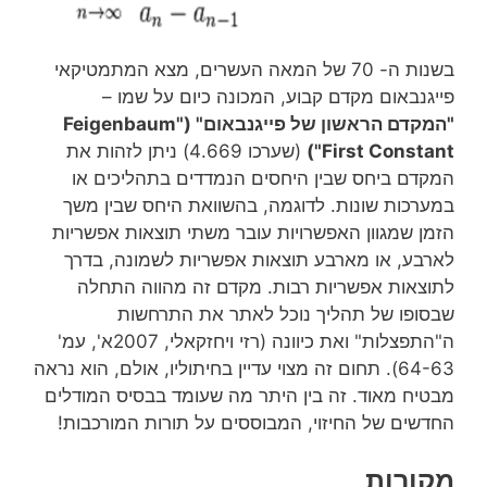
בשנות ה- 70 של המאה העשרים, מצא המתמטיקאי
פייגנבאום מקדם קבוע, המכונה כיום על שמו –
"המקדם הראשון של פייגנבאום" ("Feigenbaum
First Constant")
(שערכו 4.669) ניתן לזהות את
המקדם ביחס שבין היחסים הנמדדים בתהליכים או
במערכות שונות. לדוגמה, בהשוואת היחס שבין משך
הזמן שמגוון האפשרויות עובר משתי תוצאות אפשריות
לארבע, או מארבע תוצאות אפשריות לשמונה, בדרך
לתוצאות אפשריות רבות. מקדם זה מהווה התחלה
שבסופו של תהליך נוכל לאתר את התרחשות
ה"התפצלות" ואת כיוונה (רזי ויחזקאלי, 2007א', עמ'
64-63). תחום זה מצוי עדיין בחיתוליו, אולם, הוא נראה
מבטיח מאוד. זה בין היתר מה שעומד בבסיס המודלים
החדשים של החיזוי, המבוססים על תורות המורכבות!
מקורות