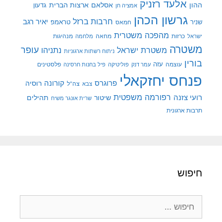
אלעד רזניק
ההון
אסלאם
ארצות הברית
גדעון
אמציה חן
גרשון הכהן
חרבות ברזל
יאיר רגב
שניר
טראמפ
חמאס
מהפכה משטרית
מנהיגות
ישראל
כרזות
מחאה
מלחמה
משטרה
עופר
משטרת ישראל
נתניהו
ניתוח רשתות ארגוניות
בורין
עוצמה
עזה
פלסטינים
עמר דנק
פוליטיקה
פיל בחנות חרסינה
פנחס יחזקאלי
קורונה
פרוגרס
רוסיה
צה"ל
צבא
רפורמה משפטית
רועי צזנה
שיטור
תהילים
שרית אונגר משיח
תרבות ארגונית
חיפוש
חיפוש: