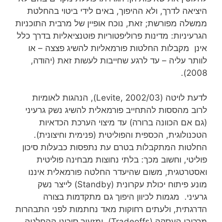
היציאה לדרך, ולא ההיפוך, באים לידי ביטוי בהחלטת
ממשלה מפורשת; זאת, נוכח אופיין של מרבית התוכניות
הגרעיניות: מדינות פרוליפטוריות פוטנציאליות בדרך כלל
אינן מקבלות החלטות פורמאליות להשיג פצצה – או
לוותר עליה – עד לרגע שחייבות לעשות זאת (יהודה,
2008).
לדעת לויטה (Levite, 2002/03), הנהגות לאומיות
לרוב מהססות להתחייב פורמאלית להשיג נשק גרעיני
(גם אם הכוונה ברורה) עד מיצוי הערכת הכדאיות
הטכנולוגית, הכספית והפוליטית (פנימית וחיצונית).
החלטות המתקבלות בטרם עת נתפסות כבעלות סיכון
פוליטי, וחשוב מכך: בלתי נחוצות מבחינה פוליטית
ואסטרטגית, משום שהיעדר החלטה פורמאלית איננו
מונע פיתוח יכולת עקרונית (Standby) לייצר נשק
גרעיני. מגמות לכיוון היפוך גם מתקדמות בצורה
הדרגתית, ולעתים רחוקות מאד נחתמות לפני התבהרות
מרכיבי העסקה (Tradeoffs) ומזעור סיכוני ההחלטה