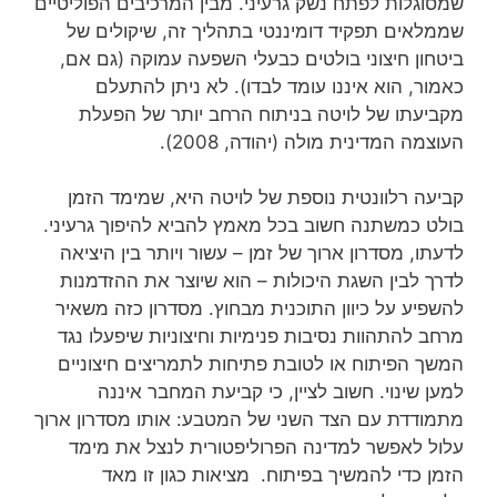
שמסוגלות לפתח נשק גרעיני. מבין המרכיבים הפוליטיים
שממלאים תפקיד דומיננטי בתהליך זה, שיקולים של
ביטחון חיצוני בולטים כבעלי השפעה עמוקה (גם אם,
כאמור, הוא איננו עומד לבדו). לא ניתן להתעלם
מקביעתו של לויטה בניתוח הרחב יותר של הפעלת
העוצמה המדינית מולה (יהודה, 2008).
קביעה רלוונטית נוספת של לויטה היא, שמימד הזמן
בולט כמשתנה חשוב בכל מאמץ להביא להיפוך גרעיני.
לדעתו, מסדרון ארוך של זמן – עשור ויותר בין היציאה
לדרך לבין השגת היכולות – הוא שיוצר את ההזדמנות
להשפיע על כיוון התוכנית מבחוץ. מסדרון כזה משאיר
מרחב להתהוות נסיבות פנימיות וחיצוניות שיפעלו נגד
המשך הפיתוח או לטובת פתיחות לתמריצים חיצוניים
למען שינוי. חשוב לציין, כי קביעת המחבר איננה
מתמודדת עם הצד השני של המטבע: אותו מסדרון ארוך
עלול לאפשר למדינה הפרוליפטורית לנצל את מימד
הזמן כדי להמשיך בפיתוח. מציאות כגון זו מאד