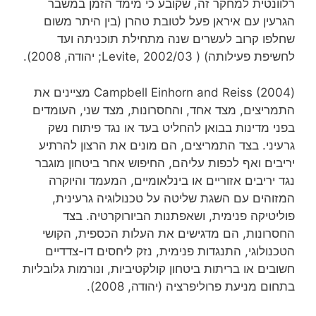
רלוונטית למחקר זה, שקובע כי מימד הזמן במשבר
הגרעין עם איראן פעל לטובת טהרן (בין היתר משום
שחלפו קרוב לעשרים שנה מתחילת תוכניתה ועד
לחשיפת פעילותה) ( Levite, 2002/03; יהודה, 2008).
(Campbell Einhorn and Reiss (2004 מציינים את
התמריצים, מצד אחד, והחסרונות, מצד שני, העומדים
בפני מדינות בבואן להחליט בעד או נגד פיתוח נשק
גרעיני. בצד התמריצים, הם מונים את הרצון להרתיע
יריבים ואף לכפות עליהם, החיפוש אחר ביטחון מוגבר
נגד יריבים אזוריים או בינלאומיים, המעמד והיוקרה
המזוהים עם השגת שליטה על טכנולוגיה גרעינית,
פוליטיקה פנימית, ושאפתנות הביורוקרטיה. בצד
החסרונות, הם מדגישים את העלות הכספית, הקושי
הטכנולוגי, התנגדות פנימית, נזק ליחסים דו-צדדיים
חשובים או בריתות ביטחון קולקטיביות, ונורמות גלובליות
בתחום מניעת פרוליפרציה (יהודה, 2008).