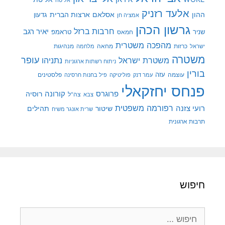
אליטה
אלעד רזניק
ההון
אסלאם
ארצות הברית
גדעון
אמציה חן
גרשון הכהן
חרבות ברזל
יאיר רגב
שניר
טראמפ
חמאס
מהפכה משטרית
מנהיגות
ישראל
כרזות
מחאה
מלחמה
משטרה
עופר
משטרת ישראל
נתניהו
ניתוח רשתות ארגוניות
בורין
עוצמה
עזה
פלסטינים
עמר דנק
פוליטיקה
פיל בחנות חרסינה
פנחס יחזקאלי
קורונה
פרוגרס
רוסיה
צה"ל
צבא
רפורמה משפטית
רועי צזנה
שיטור
תהילים
שרית אונגר משיח
תרבות ארגונית
חיפוש
חיפוש: