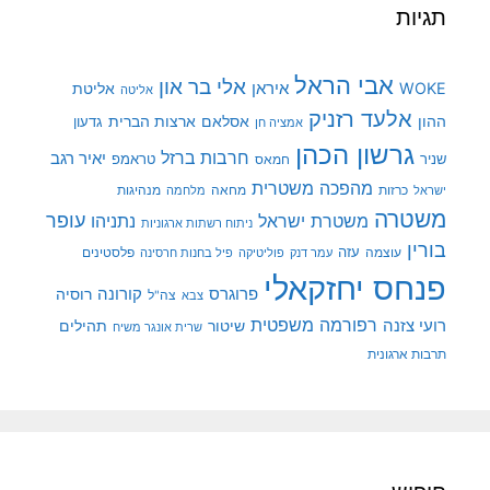
תגיות
אבי הראל
אלי בר און
איראן
WOKE
אליטת
אליטה
אלעד רזניק
ההון
אסלאם
ארצות הברית
גדעון
אמציה חן
גרשון הכהן
חרבות ברזל
יאיר רגב
שניר
טראמפ
חמאס
מהפכה משטרית
מנהיגות
ישראל
כרזות
מחאה
מלחמה
משטרה
עופר
משטרת ישראל
נתניהו
ניתוח רשתות ארגוניות
בורין
עוצמה
עזה
פלסטינים
עמר דנק
פוליטיקה
פיל בחנות חרסינה
פנחס יחזקאלי
קורונה
פרוגרס
רוסיה
צה"ל
צבא
רפורמה משפטית
רועי צזנה
שיטור
תהילים
שרית אונגר משיח
תרבות ארגונית