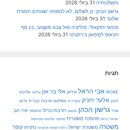
לכותיה
31 ביולי 2026
ון הכהן: כן לשלום, לא לנוסחה 'שטחים תמורת
ם'
31 ביולי 2026
ס יחזקאלי: מיליציה מול צבא מקצועי, בין סף
וס לקיפאון בירוקרטי
31 ביולי 2026
יות
אבי הראל
אלי בר און
איראן
WO
אליטת
אליטה
אלעד רזניק
ן
אסלאם
ארצות הברית
גדעון
אמציה חן
גרשון הכהן
חרבות ברזל
יאיר רגב
ר
טראמפ
חמאס
מהפכה משטרית
מנהיגות
אל
כרזות
מחאה
מלחמה
טרה
עופר
משטרת ישראל
נתניהו
ניתוח רשתות ארגוניות