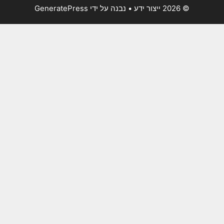
© 2026 ייצור ידע
• נבנה על ידי
GeneratePress