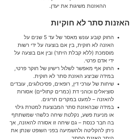
ההאזנות משיגות את יעדן.
נות סתר לא חוקיות
החוק קובע עונש מאסר של עד 5 שנים על
האזנה לא חוקית, בין אם בוצעה על ידי רשות
מוסמכת (ללא קבלת היתר) ובין אם בוצעה על
ידי אדם פרטי.
החוק אף מאפשר לשלול רישיון של חוקר פרטי,
במידה שביצע האזנת סתר לא חוקית.
שיחות של עורכי דין, רופאים, פסיכולוגים, עובדים
סוציאלים וכוהני דת (כמרים קתוליים) אסורות
להאזנה – למעט במקרים חריגים.
במידה שבהאזנת סתר המבוצעת למטרת גילוי
או מניעת פשע, נקלטת שיחה כלשהי שמשתתף
בה חבר כנסת – גם שיחה זו אסורה להאזנה, אך
ניתן להקליטה ולהשמיעה בפני השופט שנתן את
היתר האזנת הסתר.