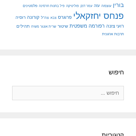
ין
עוצמה
עזה
פלסטינים
עמר דנק
פוליטיקה
פיל בחנות חרסינה
חס יחזקאלי
קורונה
פרוגרס
רוסיה
צה"ל
צבא
רפורמה משפטית
י צזנה
שיטור
תהילים
שרית אונגר משיח
ת ארגונית
פוש
וש:
גוריות