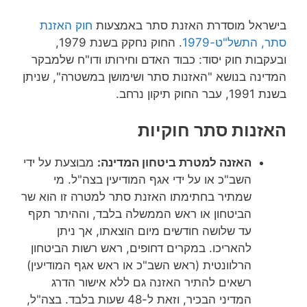
ראל מוסדרת האזנת סתר באמצעות
חוק האזנת
 התשל"ט-1979
. החוק נחקק בשנת 1979,
בות חוק יסוד: כבוד האדם וחירותו ודו"ח שלמבקר
נה בנושא "האזנות סתר ושימושן במשטרה", שניתן
 תיקון נרחב.
נות סתר חוקיות
האזנה למטרת ביטחון המדינה:
מבוצעת על ידי
השב"כ או על ידי אגף המודיעין בצה"ל. מי
שמתיר בחתימתו האזנת סתר למטרה זו הוא שר
הביטחון או ראש הממשלה בלבד, וההיתר תקף
עד שלושה חודשים מיום הוצאתו, אך ניתן
להאריכו. במקרים דחופים, ראש רשות הביטחון
הרלוונטית (ראש השב"כ או ראש אגף המודיעין)
רשאים להתיר האזנה גם ללא אישור הדרג
המדיני הבכיר, וזאת ל-48 שעות בלבד. בצה"ל,