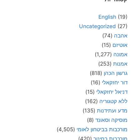
English
(1
Uncategorized
(2
בה
(74)
יזם
(15)
ונה
(1,277)
נות
(253)
ון הכהן
(818)
 יחזקאלי
(16)
אל יחזקאלי
(15)
 קטגוריה
(162)
 ועתידנות
(135)
יקה וסאונד
(8)
כבות בביטחון לאומי
(4,505)
כבות בחינוך
(420)