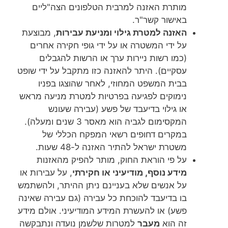
מותרת האזנה למרבית הטלפונים הצה"ליים
באישור קשר"ר.
האזנה למטרת גילוי ומניעת עבירות
, מבוצעת
על ידי המשטרה או על ידי גופי חקירה אחרים
(כמו רשות ניירות ערך או הרשות להגבלים
עסקיים). היתר להאזנה כזו מתקבל על ידי שופט
בבית המשפט המחוזי, לאחר שהוצגו בפניו
נימוקים לפגיעה בפרטיות למטרת מניעה מראש
או גילוי בדיעבד של פשע (עבירה שעונש
המקסימום לגביה הוא מאסר 3 שנים ומעלה).
במקרים דחופים רשאי המפקח הכללי של
משטרת ישראל להתיר האזנה ל-48 שעות.
על פי הוראת החוק, מותר להפיק מהאזנות
מידע נוסף, מודיעיני או חקירתי
, על עבירות או
על אנשים שלא בעניינם ניתן ההיתר, ולהשתמש
בו בדיעבד להוכחת כל עבירה (גם עבירה שאינה
פשע) או להעשרת המידע המודיעיני. אולם מידע
זה הוא
מעבר
למטרות שלשמן נועדה ונתבקשה