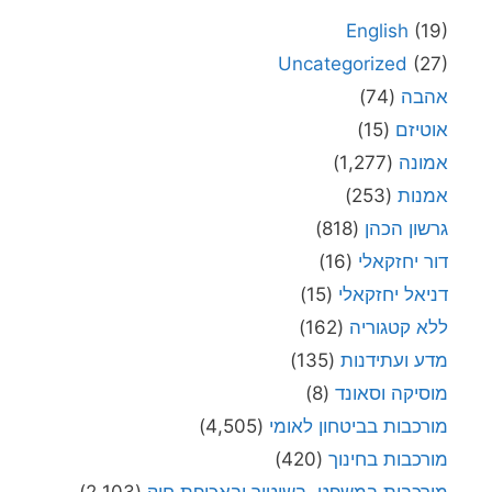
English
(1
Uncategorized
(2
בה
(74)
יזם
(15)
ונה
(1,277)
נות
(253)
ון הכהן
(818)
 יחזקאלי
(16)
אל יחזקאלי
(15)
 קטגוריה
(162)
 ועתידנות
(135)
יקה וסאונד
(8)
כבות בביטחון לאומי
(4,505)
כבות בחינוך
(420)
כבות במשפט, בשיטור ובאכיפת חוק
(2,103)