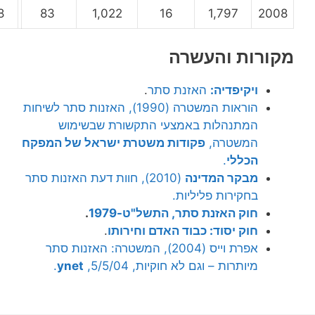
1,698
83
1,022
16
1,797
20
ורות והעשרה
ויקיפדיה:
האזנת סתר
.
הוראות המשטרה (1990), האזנות סתר לשיחות
המתנהלות באמצעי התקשורת שבשימוש
המשטרה,
פקודות משטרת ישראל של המפקח
הכללי
.
מבקר המדינה
(2010), חוות דעת האזנות סתר
בחקירות פליליות.
חוק האזנת סתר, התשל"ט-1979
.
חוק יסוד: כבוד האדם וחירותו
.
אפרת וייס (2004), המשטרה: האזנות סתר
מיותרות – וגם לא חוקיות, 5/5/04,
ynet
.