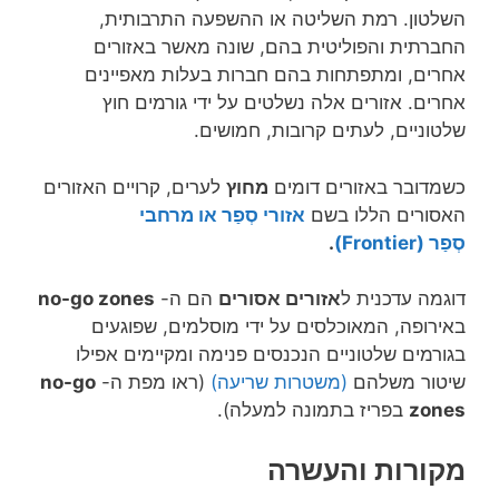
השלטון. רמת השליטה או ההשפעה התרבותית,
החברתית והפוליטית בהם, שונה מאשר באזורים
אחרים, ומתפתחות בהם חברות בעלות מאפיינים
אחרים. אזורים אלה נשלטים על ידי גורמים חוץ
שלטוניים, לעתים קרובות, חמושים.
כשמדובר באזורים דומים
מחוץ
לערים, קרויים האזורים
האסורים הללו בשם
אזורי סְפַ‏ר או מרחבי
סְפַ‏ר (Frontier)
.
דוגמה עדכנית ל
אזורים אסורים
הם ה-
no-go zones
באירופה, המאוכלסים על ידי מוסלמים, שפוגעים
בגורמים שלטוניים הנכנסים פנימה ומקיימים אפילו
שיטור משלהם
(משטרות שריעה)
(ראו מפת ה-
no-go
zones
בפריז בתמונה למעלה).
מקורות והעשרה