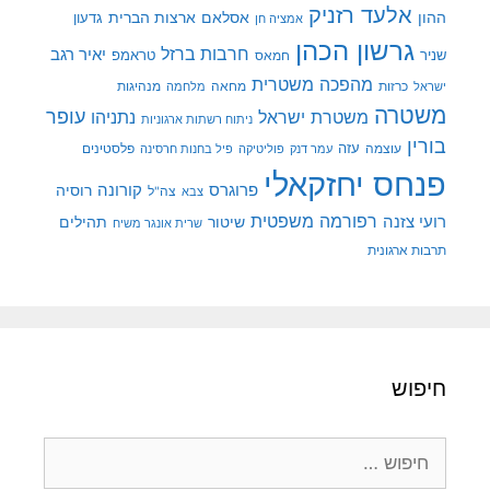
אלעד רזניק
ההון
אסלאם
ארצות הברית
גדעון
אמציה חן
גרשון הכהן
חרבות ברזל
יאיר רגב
שניר
טראמפ
חמאס
מהפכה משטרית
מנהיגות
ישראל
כרזות
מחאה
מלחמה
משטרה
עופר
משטרת ישראל
נתניהו
ניתוח רשתות ארגוניות
בורין
עוצמה
עזה
פלסטינים
עמר דנק
פוליטיקה
פיל בחנות חרסינה
פנחס יחזקאלי
קורונה
פרוגרס
רוסיה
צה"ל
צבא
רפורמה משפטית
רועי צזנה
שיטור
תהילים
שרית אונגר משיח
תרבות ארגונית
חיפוש
חיפוש: