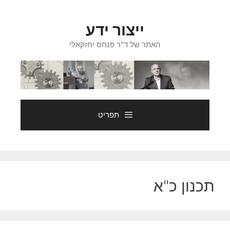
דלג
תוכן
ייצור ידע
האתר של ד"ר פנחס יחזקאלי
תפריט
תכנון כ"א