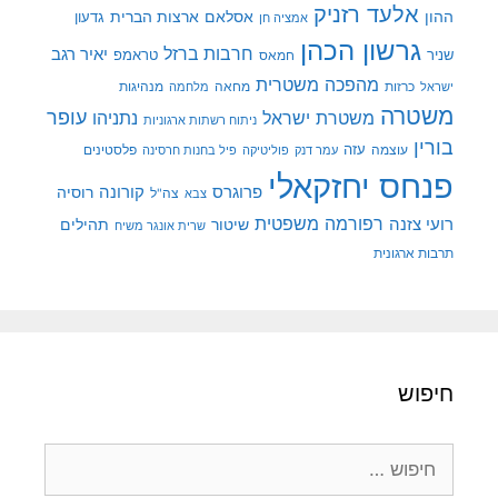
אלעד רזניק
ההון
אסלאם
ארצות הברית
גדעון
אמציה חן
גרשון הכהן
חרבות ברזל
יאיר רגב
שניר
טראמפ
חמאס
מהפכה משטרית
מנהיגות
ישראל
כרזות
מחאה
מלחמה
משטרה
עופר
משטרת ישראל
נתניהו
ניתוח רשתות ארגוניות
בורין
עוצמה
עזה
פלסטינים
עמר דנק
פוליטיקה
פיל בחנות חרסינה
פנחס יחזקאלי
קורונה
פרוגרס
רוסיה
צה"ל
צבא
רפורמה משפטית
רועי צזנה
שיטור
תהילים
שרית אונגר משיח
תרבות ארגונית
חיפוש
חיפוש: