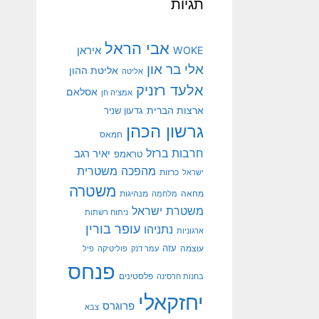
תגיות
אבי הראל
איראן
WOKE
אלי בר און
אליטת ההון
אליטה
אלעד רזניק
אסלאם
אמציה חן
ארצות הברית
גדעון שניר
גרשון הכהן
חמאס
חרבות ברזל
יאיר רגב
טראמפ
מהפכה משטרית
ישראל
כרזות
משטרה
מנהיגות
מחאה
מלחמה
משטרת ישראל
ניתוח רשתות
עופר בורין
נתניהו
ארגוניות
עוצמה
עזה
עמר דנק
פוליטיקה
פיל
פנחס
פלסטינים
בחנות חרסינה
יחזקאלי
פרוגרס
צבא