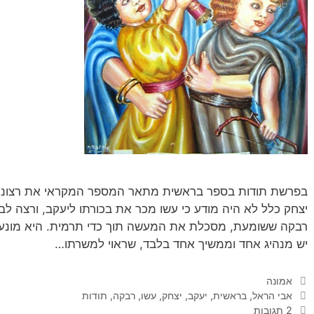
בפרשת תודות בספר בראשית מתאר המספר המקראי את רצונו של
יצחק כלל לא היה מודע כי עשו מכר את בכורתו ליעקב, ורצה לב
רבקה ששומעת, מסכלת את המעשה תוך כדי תרמית. היא מונע
יש מנהיג אחד וממשיך אחד בלבד, שראוי למשרתו…
קטגוריות
אמונה
תגיות
אבי הראל
,
בראשית
,
יעקב
,
יצחק
,
עשו
,
רבקה
,
תודות
2 תגובות