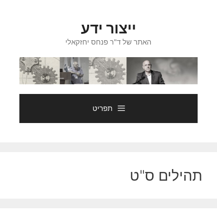
דלג
תוכן
ייצור ידע
האתר של ד"ר פנחס יחזקאלי
תפריט
תהילים ס"ט