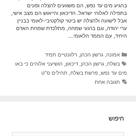
בהגיע מים עד נפש, הם משוועים להצלה ופונים
בתפילה לאלוהי ישראל. הדיכאון והייאוש הם מצב אישי,
אבל לישועה ולהצלה יש ביטוי קולקטיבי-לאומי בבניין
ערי יהודה, וגם ברגעי שמחה, מתלכדת שמחת האדם
היחיד, עם הממד הלאומי….
קטגוריות
אמונה
,
גרשון הכהן
,
רלוונטיים תמיד
תגיות
בשלח
,
גרשון הכהן
,
דיכאון
,
הושיעני אלוהים כי באו
מים עד נפש
,
פרשת בשלח
,
תהילים ס"ט
תגובה אחת
חיפוש
חיפוש: