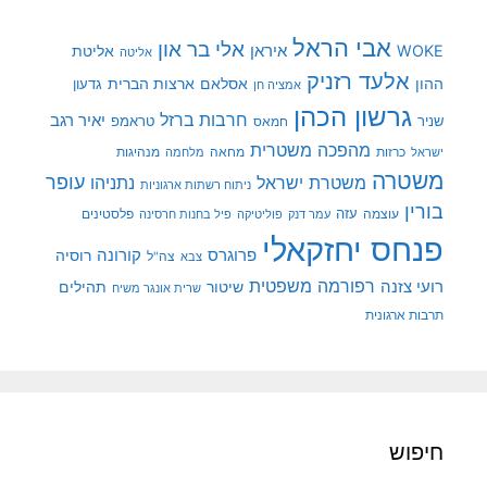
אבי הראל
אלי בר און
איראן
WOKE
אליטת
אליטה
אלעד רזניק
ההון
אסלאם
ארצות הברית
גדעון
אמציה חן
גרשון הכהן
חרבות ברזל
יאיר רגב
שניר
טראמפ
חמאס
מהפכה משטרית
מנהיגות
ישראל
כרזות
מחאה
מלחמה
משטרה
עופר
משטרת ישראל
נתניהו
ניתוח רשתות ארגוניות
בורין
עוצמה
עזה
פלסטינים
עמר דנק
פוליטיקה
פיל בחנות חרסינה
פנחס יחזקאלי
קורונה
פרוגרס
רוסיה
צה"ל
צבא
רפורמה משפטית
רועי צזנה
שיטור
תהילים
שרית אונגר משיח
תרבות ארגונית
חיפוש