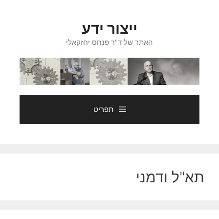
דלג
תוכן
ייצור ידע
האתר של ד"ר פנחס יחזקאלי
תפריט
תא"ל ודמני