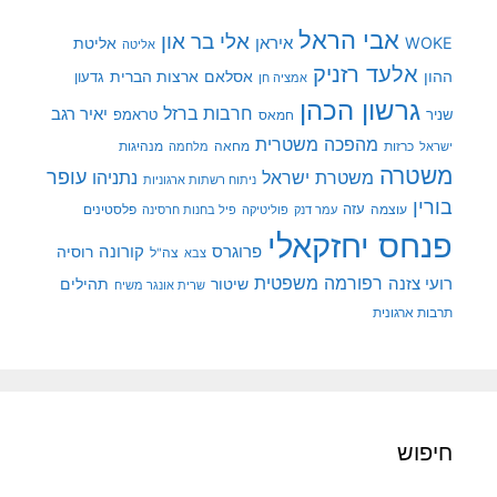
אבי הראל
אלי בר און
איראן
WOKE
אליטת
אליטה
אלעד רזניק
ההון
אסלאם
ארצות הברית
גדעון
אמציה חן
גרשון הכהן
חרבות ברזל
יאיר רגב
שניר
טראמפ
חמאס
מהפכה משטרית
מנהיגות
ישראל
כרזות
מחאה
מלחמה
משטרה
עופר
משטרת ישראל
נתניהו
ניתוח רשתות ארגוניות
בורין
עוצמה
עזה
פלסטינים
עמר דנק
פוליטיקה
פיל בחנות חרסינה
פנחס יחזקאלי
קורונה
פרוגרס
רוסיה
צה"ל
צבא
רפורמה משפטית
רועי צזנה
שיטור
תהילים
שרית אונגר משיח
תרבות ארגונית
חיפוש