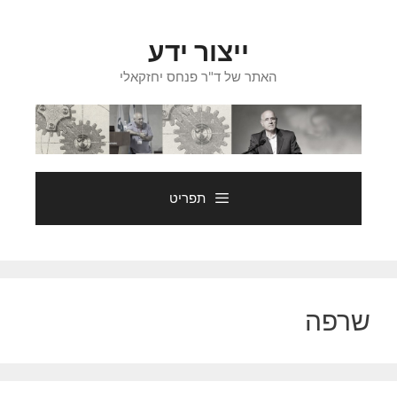
דלג
תוכן
ייצור ידע
האתר של ד"ר פנחס יחזקאלי
תפריט
שרפה