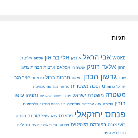
תגיות
אבי הראל
אלי בר און
איראן
WOKE
אליטת
אליטה
אלעד רזניק
ההון
אסלאם
ארצות הברית
גדעון
אמציה חן
גרשון הכהן
חרבות ברזל
יאיר רגב
שניר
טראמפ
חמאס
מהפכה משטרית
מנהיגות
ישראל
כרזות
מחאה
מלחמה
משטרה
עופר
משטרת ישראל
נתניהו
ניתוח רשתות ארגוניות
בורין
עוצמה
עזה
פלסטינים
עמר דנק
פוליטיקה
פיל בחנות חרסינה
פנחס יחזקאלי
קורונה
פרוגרס
רוסיה
צה"ל
צבא
רפורמה משפטית
רועי צזנה
שיטור
תהילים
שרית אונגר משיח
תרבות ארגונית