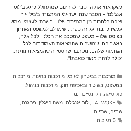
כשקראתי את ההסבר לגיהינום שמתחולל כרגע ב'לוס
אנג'לס' – הסבר שנתן ישראלי המתגורר ב'ביל איר'
וצופה בלהבות מן המרפסת שלו – חשבתי לעצמי, ממש
עכשיו כתבתי על זה ספר… שימו לב למשפט האחרון
בפוסט שלו – משפט שמסכם את הכל: " לכל אלה,
באשר הם, שחושבים שהמציאות תעמוד דום לכל
הגחמות שלהם. מסתבר שהסטירה שהמציאות נותנת,
יכולה להיות מאוד כואבת!".
קטגוריות
מורכבות בביטחון לאומי
,
מורכבות בחינוך
,
מורכבות
במשפט, בשיטור ובאכיפת חוק
,
מורכבות בניהול
,
פוליטיקה
,
רלוונטיים תמיד
תגיות
WOKE
,
LA
,
לוס אנג'לס
,
משה פייגלין
,
פרוגרס
,
שרפה
,
שרפות
8 תגובות