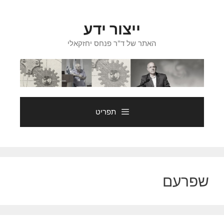
דלג
תוכן
ייצור ידע
האתר של ד"ר פנחס יחזקאלי
תפריט
שפרעם