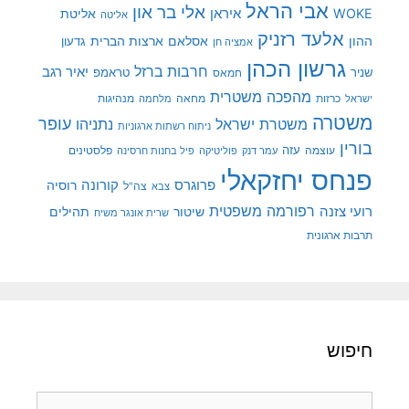
אבי הראל
אלי בר און
איראן
WOKE
אליטת
אליטה
אלעד רזניק
ההון
אסלאם
ארצות הברית
גדעון
אמציה חן
גרשון הכהן
חרבות ברזל
יאיר רגב
שניר
טראמפ
חמאס
מהפכה משטרית
מנהיגות
ישראל
כרזות
מחאה
מלחמה
משטרה
עופר
משטרת ישראל
נתניהו
ניתוח רשתות ארגוניות
בורין
עוצמה
עזה
פלסטינים
עמר דנק
פוליטיקה
פיל בחנות חרסינה
פנחס יחזקאלי
קורונה
פרוגרס
רוסיה
צה"ל
צבא
רפורמה משפטית
רועי צזנה
שיטור
תהילים
שרית אונגר משיח
תרבות ארגונית
חיפוש
חיפוש: