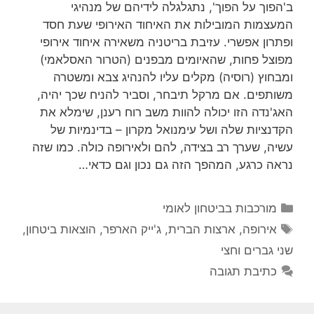
ב'הפוך על הפוך', נתגלגלה לידיהם של מנהיגי
המעצמות המובילות את האיחוד האירופי שעת חסד
ופתרון אפשרי. עזיבת בריטניה משאירה איחוד אירופי
מפוצל פחות, שהאיומים מבפנים (הטרור האסלאמי)
ומבחוץ (רוסיה) מקלים עליו להנהיג צבא ומשטרה
משותפים. אם מרקל תיבחר, וסביר להניח שכך יהיה,
האג'נדה הזו יכולה להוות משב רוח רענן, שימלא את
הקדנציות שלה ושל עימנואל מקרון – בדינמיות של
עשיה, שערך רב בצידה, להם ולאירופה כולה. כמו שזה
נראה כרגע, המהפך הזה גם נכון וגם כדאי…
קטגוריות
מורכבות בביטחון לאומי
תגיות
אירופה
,
ארצות הברית
,
ג'ייק הארפר
,
הוצאות ביטחון
,
שני גברים וחצי
כתיבת תגובה