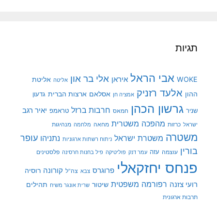
תגיות
אבי הראל
אלי בר און
איראן
WOKE
אליטת
אליטה
אלעד רזניק
ההון
אסלאם
ארצות הברית
גדעון
אמציה חן
גרשון הכהן
חרבות ברזל
יאיר רגב
שניר
טראמפ
חמאס
מהפכה משטרית
מנהיגות
ישראל
כרזות
מחאה
מלחמה
משטרה
עופר
משטרת ישראל
נתניהו
ניתוח רשתות ארגוניות
בורין
עוצמה
עזה
פלסטינים
עמר דנק
פוליטיקה
פיל בחנות חרסינה
פנחס יחזקאלי
קורונה
פרוגרס
רוסיה
צה"ל
צבא
רפורמה משפטית
רועי צזנה
שיטור
תהילים
שרית אונגר משיח
תרבות ארגונית