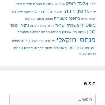
אלעד רזניק
ההון
אסלאם
ארצות הברית
גדעון
אמציה חן
גרשון הכהן
חרבות ברזל
יאיר רגב
שניר
טראמפ
חמאס
מהפכה משטרית
מנהיגות
ישראל
כרזות
מחאה
מלחמה
משטרה
עופר
משטרת ישראל
נתניהו
ניתוח רשתות ארגוניות
בורין
עוצמה
עזה
פלסטינים
עמר דנק
פוליטיקה
פיל בחנות חרסינה
פנחס יחזקאלי
קורונה
פרוגרס
רוסיה
צה"ל
צבא
רפורמה משפטית
רועי צזנה
שיטור
תהילים
שרית אונגר משיח
תרבות ארגונית
חיפוש
חיפוש: