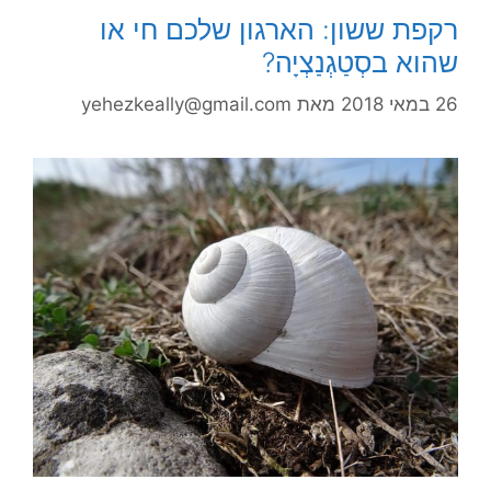
רקפת ששון: הארגון שלכם חי או
שהוא בסְטַגְנַצְיָה?
26 במאי 2018
מאת
yehezkeally@gmail.com