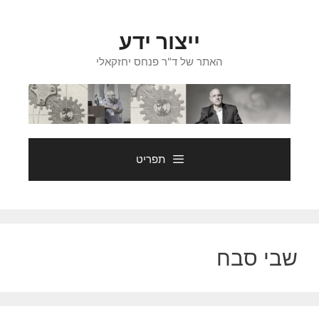
דלג
תוכן
ייצור ידע
האתר של ד"ר פנחס יחזקאלי
תפריט
שבי סבח