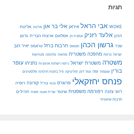
תגיות
אבי הראל
אלי בר און
איראן
WOKE
אליטת
אליטה
אלעד רזניק
ההון
אסלאם
ארצות הברית
גדעון
אמציה חן
גרשון הכהן
חרבות ברזל
יאיר רגב
שניר
טראמפ
חמאס
מהפכה משטרית
מנהיגות
ישראל
כרזות
מחאה
מלחמה
משטרה
עופר
משטרת ישראל
נתניהו
ניתוח רשתות ארגוניות
בורין
עוצמה
עזה
פלסטינים
עמר דנק
פוליטיקה
פיל בחנות חרסינה
פנחס יחזקאלי
קורונה
פרוגרס
רוסיה
צה"ל
צבא
רפורמה משפטית
רועי צזנה
שיטור
תהילים
שרית אונגר משיח
תרבות ארגונית