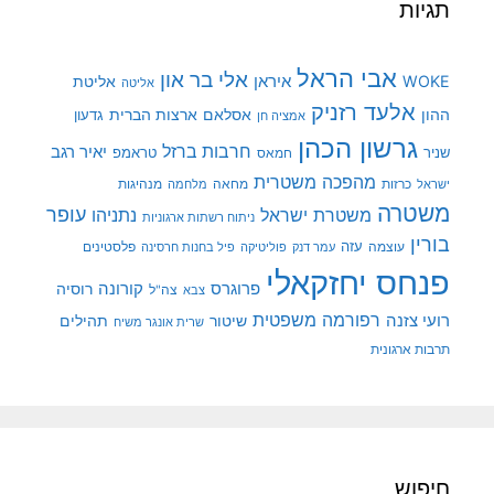
תגיות
אבי הראל
אלי בר און
איראן
WOKE
אליטת
אליטה
אלעד רזניק
ההון
אסלאם
ארצות הברית
גדעון
אמציה חן
גרשון הכהן
חרבות ברזל
יאיר רגב
שניר
טראמפ
חמאס
מהפכה משטרית
מנהיגות
ישראל
כרזות
מחאה
מלחמה
משטרה
עופר
משטרת ישראל
נתניהו
ניתוח רשתות ארגוניות
בורין
עוצמה
עזה
פלסטינים
עמר דנק
פוליטיקה
פיל בחנות חרסינה
פנחס יחזקאלי
קורונה
פרוגרס
רוסיה
צה"ל
צבא
רפורמה משפטית
רועי צזנה
שיטור
תהילים
שרית אונגר משיח
תרבות ארגונית
חיפוש