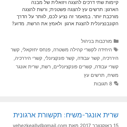
קיימות שתי דרכים להצגה ויזואלית של מבנה
הארגון: תרשים עץ להצגה פשטנית; ורשת להצגה
מורכבת יותר. במאמר זה נציע לכם, לוותר על הדרך
הקונבנציונלית להצגת ארגון ולאמץ את הרשת. מדוע?
קטגוריות
מורכבות בניהול
תגיות
היחידה לקשרי קהילה משטרה
,
פנחס יחזקאלי
,
קשר
היררכיה
,
קשר עבודה
,
קשר פונקציונלי
,
קשרי היררכיה
,
קשרי עבודה
,
קשרים פונקציונליים
,
רשת
,
שרית אונגר
משיח
,
תרשים עץ
8 תגובות
שרית אונגר-משיח: תקשורת ארגונית
15 באוקטובר 2017
מאת
yehezkeally@gmail.com