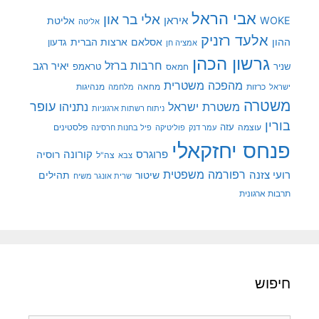
אבי הראל
אלי בר און
איראן
WOKE
אליטת
אליטה
אלעד רזניק
ההון
אסלאם
ארצות הברית
גדעון
אמציה חן
גרשון הכהן
חרבות ברזל
יאיר רגב
שניר
טראמפ
חמאס
מהפכה משטרית
מנהיגות
ישראל
כרזות
מחאה
מלחמה
משטרה
עופר
משטרת ישראל
נתניהו
ניתוח רשתות ארגוניות
בורין
עוצמה
עזה
פלסטינים
עמר דנק
פוליטיקה
פיל בחנות חרסינה
פנחס יחזקאלי
קורונה
פרוגרס
רוסיה
צה"ל
צבא
רפורמה משפטית
רועי צזנה
שיטור
תהילים
שרית אונגר משיח
תרבות ארגונית
חיפוש