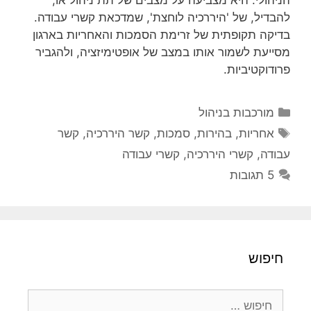
הניהולי: היא מצביעה על מצבים של תת ניהול או,
להבדיל, של 'היררכיה לוחצת', שמדכאת קשרי עבודה.
בדיקה תקופתית של זרימת הסמכות והאחריות בארגון
מסייעת לשמור אותו במצב של אופטימיזציה, ולהגביר
פרודוקטיביות.
קטגוריות
מורכבות בניהול
תגיות
אחריות
,
בהירות
,
סמכות
,
קשר היררכיה
,
קשר
עבודה
,
קשרי היררכיה
,
קשרי עבודה
5 תגובות
חיפוש
חיפוש: