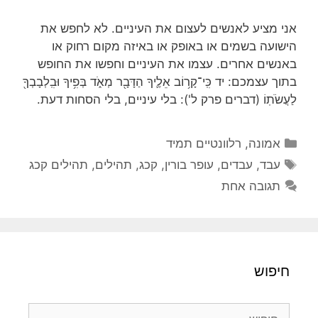
אני מציע לאנשים לעצום את העיניים. לא לחפש את
הישועה בשמים או באופק או באיזה מקום רחוק או
באנשים אחרים. עצמו את העיניים וחפשו את החופש
בתוך עצמכם: יד כִּֽי־קָר֥וֹב אֵלֶ֛יךָ הַדָּבָ֖ר מְאֹ֑ד בְּפִ֥יךָ וּבִֽלְבָבְךָ֖
לַעֲשֹׂתֽוֹ (דברים פרק ל'): בלי עיניים, בלי הסחות דעת.
קטגוריות
אמונה
,
רלוונטיים תמיד
תגיות
עבד
,
עבדים
,
עופר בורין
,
קכג
,
תהילים
,
תהילים קכג
תגובה אחת
חיפוש
חיפוש: