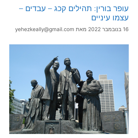
עופר בורין: תהילים קכג – עבדים –
עצמו עיניים
16 בנובמבר 2022
מאת
yehezkeally@gmail.com