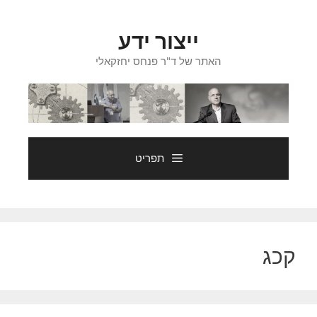
דלג
תוכן
ייצור ידע
האתר של ד"ר פנחס יחזקאלי
תפריט
קכג