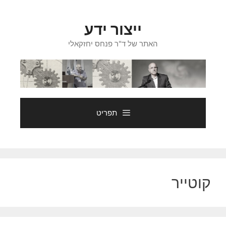
דלג
תוכן
ייצור ידע
האתר של ד"ר פנחס יחזקאלי
תפריט
קוטייר