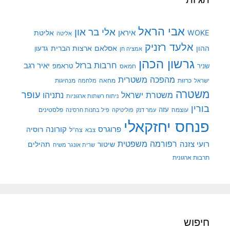
אבי הראל
אלי בר און
איראן
WOKE
אליטת
אליטה
אלעד רזניק
ההון
אסלאם
ארצות הברית
גדעון
אמציה חן
גרשון הכהן
חרבות ברזל
יאיר רגב
שניר
טראמפ
חמאס
מהפכה משטרית
מנהיגות
ישראל
כרזות
מחאה
מלחמה
משטרה
עופר
משטרת ישראל
נתניהו
ניתוח רשתות ארגוניות
בורין
עוצמה
עזה
פלסטינים
עמר דנק
פוליטיקה
פיל בחנות חרסינה
פנחס יחזקאלי
קורונה
פרוגרס
רוסיה
צה"ל
צבא
רפורמה משפטית
רועי צזנה
שיטור
תהילים
שרית אונגר משיח
תרבות ארגונית
חיפוש