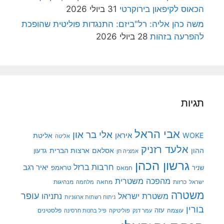
הכאוס לקיפאון בירוקרטי
31 ביולי 2026
משה כהן אליה: רל"ביזם: התנגדות פוליטית שהופכת
להפרעה בזהות
28 ביולי 2026
תגיות
אבי הראל
אלי בר און
איראן
WOKE
אליטת
אליטה
אלעד רזניק
ההון
אסלאם
ארצות הברית
גדעון
אמציה חן
גרשון הכהן
חרבות ברזל
יאיר רגב
שניר
טראמפ
חמאס
מהפכה משטרית
מנהיגות
ישראל
כרזות
מחאה
מלחמה
משטרה
עופר
משטרת ישראל
נתניהו
ניתוח רשתות ארגוניות
בורין
עוצמה
עזה
פלסטינים
עמר דנק
פוליטיקה
פיל בחנות חרסינה