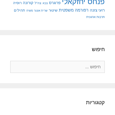
פנחס יחזקאלי
קורונה
פרוגרס
רוסיה
צה"ל
צבא
רפורמה משפטית
רועי צזנה
שיטור
תהילים
שרית אונגר משיח
תרבות ארגונית
חיפוש
חיפוש:
קטגוריות