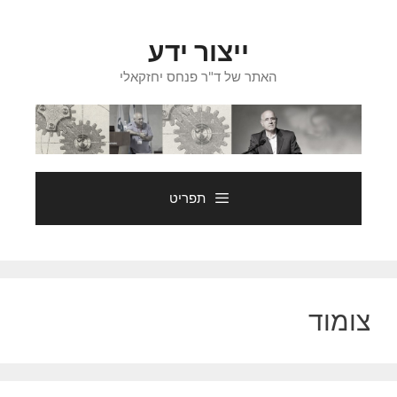
דלג
תוכן
ייצור ידע
האתר של ד"ר פנחס יחזקאלי
תפריט
צומוד