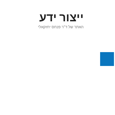
דלג
תוכן
ייצור ידע
האתר של ד"ר פנחס יחזקאלי