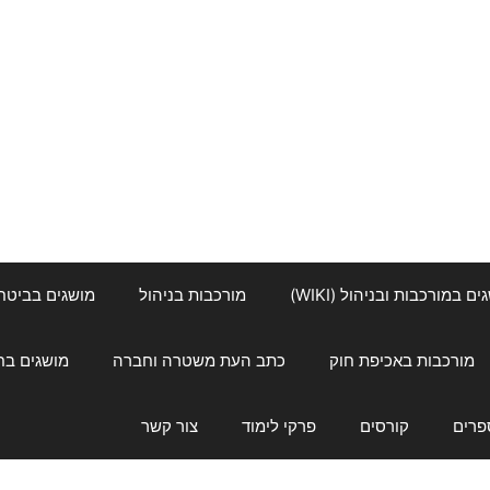
ם במורכבות ובניהול (WIKI)
מורכבות בניהול
מושגים בביטחון ל
מורכבות באכיפת חוק
כתב העת משטרה וחברה
מושגים בחינוך
פרים
קורסים
פרקי לימוד
צור קשר