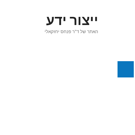
דלג
תוכן
ייצור ידע
האתר של ד"ר פנחס יחזקאלי