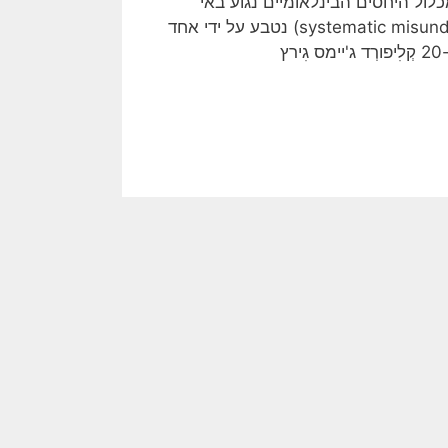
לול היחסים הבינלאומיים נגוע באי
הבנה שיטתית… המושג הזה, "אי הבנה שיטתית" (systematic misunderstanding) נטבע על ידי אחד
ץ