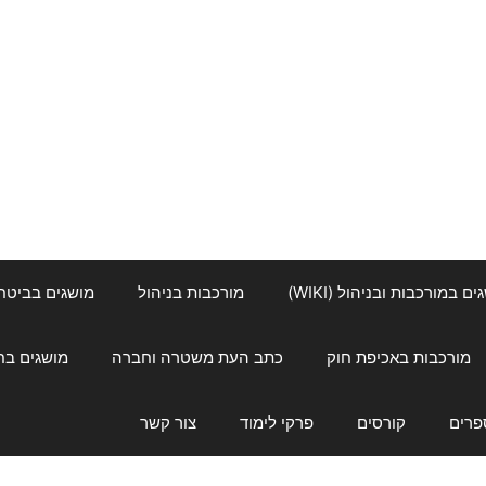
ם במורכבות ובניהול (WIKI)
מורכבות בניהול
מושגים בביטחון ל
מורכבות באכיפת חוק
כתב העת משטרה וחברה
מושגים בחינוך
פרים
קורסים
פרקי לימוד
צור קשר