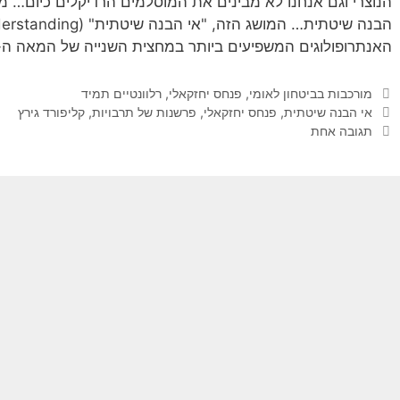
הנוצרי וגם אנחנו לא מבינים את המוסלמים הרדיקלים כיום… מכ
האנתרופולוגים המשפיעים ביותר במחצית השנייה של המאה ה-20 קְלִיפורְד ג'יימס גִיר
קטגוריות
מורכבות בביטחון לאומי
,
פנחס יחזקאלי
,
רלוונטיים תמיד
תגיות
אי הבנה שיטתית
,
פנחס יחזקאלי
,
פרשנות של תרבויות
,
קליפורד גירץ
תגובה אחת