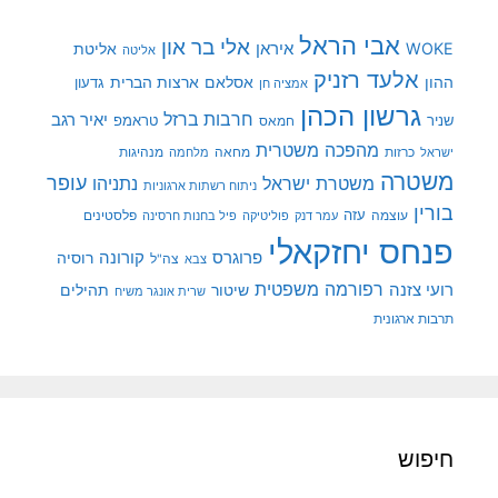
אבי הראל
אלי בר און
איראן
WOKE
אליטת
אליטה
אלעד רזניק
ההון
אסלאם
ארצות הברית
גדעון
אמציה חן
גרשון הכהן
חרבות ברזל
יאיר רגב
שניר
טראמפ
חמאס
מהפכה משטרית
מנהיגות
ישראל
כרזות
מחאה
מלחמה
משטרה
עופר
משטרת ישראל
נתניהו
ניתוח רשתות ארגוניות
בורין
עוצמה
עזה
פלסטינים
עמר דנק
פוליטיקה
פיל בחנות חרסינה
פנחס יחזקאלי
קורונה
פרוגרס
רוסיה
צה"ל
צבא
רפורמה משפטית
רועי צזנה
שיטור
תהילים
שרית אונגר משיח
תרבות ארגונית
חיפוש