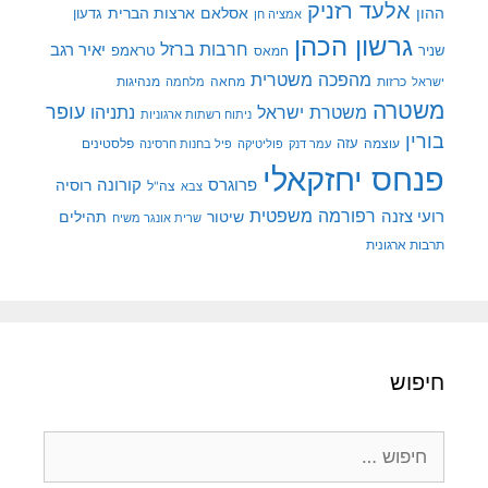
אלעד רזניק
ההון
אסלאם
ארצות הברית
גדעון
אמציה חן
גרשון הכהן
חרבות ברזל
יאיר רגב
שניר
טראמפ
חמאס
מהפכה משטרית
מנהיגות
ישראל
כרזות
מחאה
מלחמה
משטרה
עופר
משטרת ישראל
נתניהו
ניתוח רשתות ארגוניות
בורין
עוצמה
עזה
פלסטינים
עמר דנק
פוליטיקה
פיל בחנות חרסינה
פנחס יחזקאלי
קורונה
פרוגרס
רוסיה
צה"ל
צבא
רפורמה משפטית
רועי צזנה
שיטור
תהילים
שרית אונגר משיח
תרבות ארגונית
חיפוש
חיפוש: