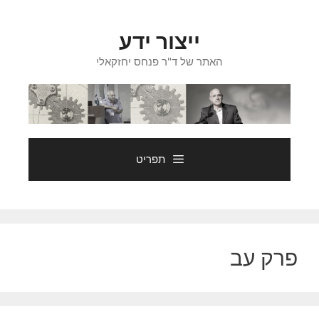
דלג
תוכן
ייצור ידע
האתר של ד"ר פנחס יחזקאלי
תפריט
פרק עב