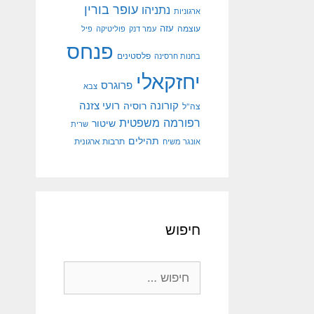
עופר בורין
נתניהו
ארגוניות
עוצמה
עזה
עמר דנק
פוליטיקה
פיל
פנחס
פלסטינים
בחנות חרסינה
יחזקאלי
פרוגרס
צבא
קורונה
רועי צזנה
רוסיה
צה"ל
רפורמה משפטית
שיטור
שרית
תהילים
אונגר משיח
תרבות ארגונית
חיפוש
חיפוש: