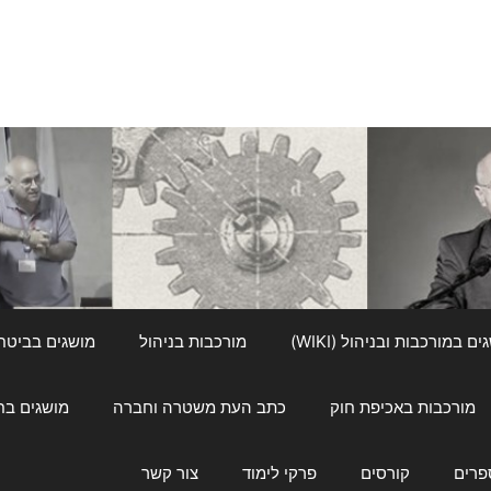
ם במורכבות ובניהול (WIKI)
מורכבות בניהול
מושגים בביטחון ל
מורכבות באכיפת חוק
כתב העת משטרה וחברה
מושגים בחינוך
פרים
קורסים
פרקי לימוד
צור קשר