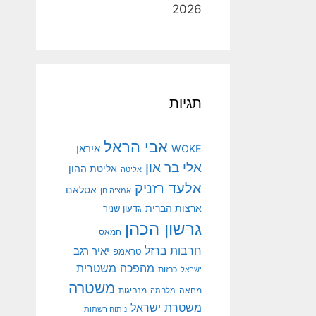
2026
תגיות
אבי הראל
איראן
WOKE
אלי בר און
אליטת ההון
אליטה
אלעד רזניק
אסלאם
אמציה חן
ארצות הברית
גדעון שניר
גרשון הכהן
חמאס
חרבות ברזל
יאיר רגב
טראמפ
מהפכה משטרית
ישראל
כרזות
משטרה
מנהיגות
מחאה
מלחמה
משטרת ישראל
ניתוח רשתות