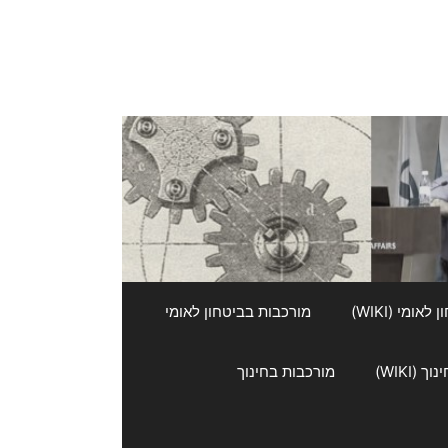
אומי (WIKI)
מורכבות בביטחון לאומי
 (WIKI)
מורכבות בחינוך