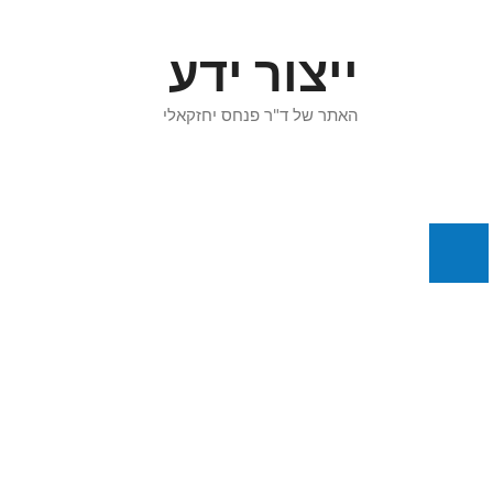
דלג
תוכן
ייצור ידע
האתר של ד"ר פנחס יחזקאלי