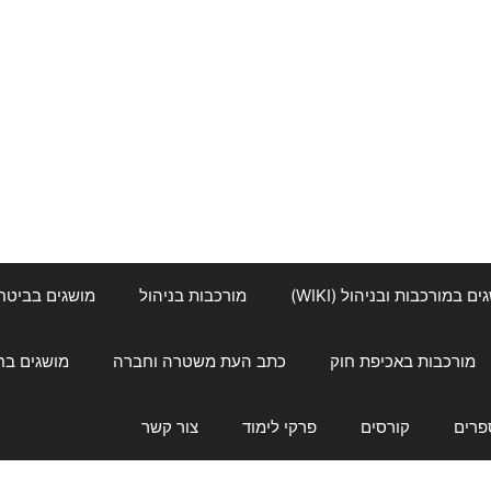
ם במורכבות ובניהול (WIKI)
מורכבות בניהול
מושגים בביטחון ל
מורכבות באכיפת חוק
כתב העת משטרה וחברה
מושגים בחינוך
פרים
קורסים
פרקי לימוד
צור קשר