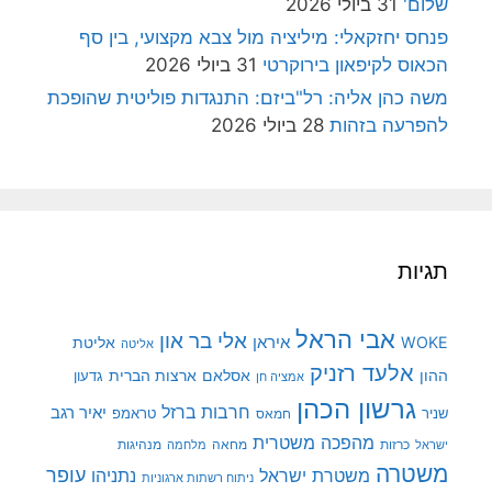
שלום'
31 ביולי 2026
פנחס יחזקאלי: מיליציה מול צבא מקצועי, בין סף
הכאוס לקיפאון בירוקרטי
31 ביולי 2026
משה כהן אליה: רל"ביזם: התנגדות פוליטית שהופכת
להפרעה בזהות
28 ביולי 2026
תגיות
אבי הראל
אלי בר און
איראן
WOKE
אליטת
אליטה
אלעד רזניק
ההון
אסלאם
ארצות הברית
גדעון
אמציה חן
גרשון הכהן
חרבות ברזל
יאיר רגב
שניר
טראמפ
חמאס
מהפכה משטרית
מנהיגות
ישראל
כרזות
מחאה
מלחמה
משטרה
עופר
משטרת ישראל
נתניהו
ניתוח רשתות ארגוניות