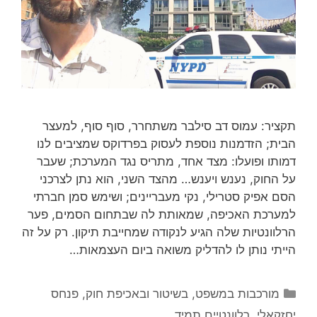
תקציר: עמוס דב סילבר משתחרר, סוף סוף, למעצר
הבית; הזדמנות נוספת לעסוק בפרדוקס שמציבים לנו
דמותו ופועלו: מצד אחד, מתריס נגד המערכת; שעבר
על החוק, נענש ויענש… מהצד השני, הוא נתן לצרכני
הסם אפיק סטרילי, נקי מעבריינים; ושימש סמן חברתי
למערכת האכיפה, שמאותת לה שבתחום הסמים, פער
הרלוונטיות שלה הגיע לנקודה שמחייבת תיקון. רק על זה
הייתי נותן לו להדליק משואה ביום העצמאות…
קטגוריות
מורכבות במשפט, בשיטור ובאכיפת חוק
,
פנחס
יחזקאלי
,
רלוונטיים תמיד