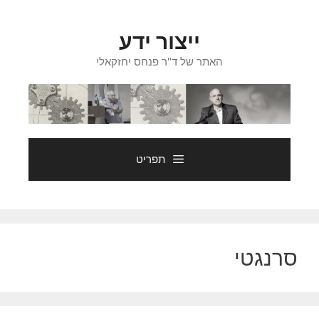
דלג
תוכן
ייצור ידע
האתר של ד"ר פנחס יחזקאלי
תפריט
סרנגטי