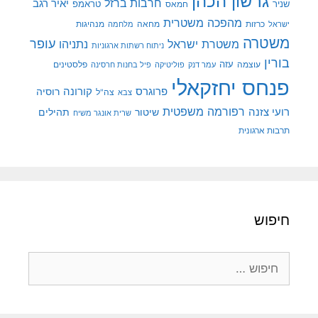
גרשון הכהן
חרבות ברזל
יאיר רגב
שניר
טראמפ
חמאס
מהפכה משטרית
מנהיגות
ישראל
כרזות
מחאה
מלחמה
משטרה
עופר
משטרת ישראל
נתניהו
ניתוח רשתות ארגוניות
בורין
עוצמה
עזה
פלסטינים
עמר דנק
פוליטיקה
פיל בחנות חרסינה
פנחס יחזקאלי
קורונה
פרוגרס
רוסיה
צה"ל
צבא
רפורמה משפטית
רועי צזנה
שיטור
תהילים
שרית אונגר משיח
תרבות ארגונית
חיפוש
חיפוש: