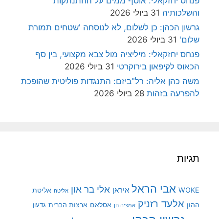
פנחס יחזקאלי: אוסף ממים על ההתנתקות
והשלכותיה
31 ביולי 2026
גרשון הכהן: כן לשלום, לא לנוסחה 'שטחים תמורת
שלום'
31 ביולי 2026
פנחס יחזקאלי: מיליציה מול צבא מקצועי, בין סף
הכאוס לקיפאון בירוקרטי
31 ביולי 2026
משה כהן אליה: רל"ביזם: התנגדות פוליטית שהופכת
להפרעה בזהות
28 ביולי 2026
תגיות
אבי הראל
אלי בר און
איראן
WOKE
אליטת
אליטה
אלעד רזניק
ההון
אסלאם
ארצות הברית
גדעון
אמציה חן