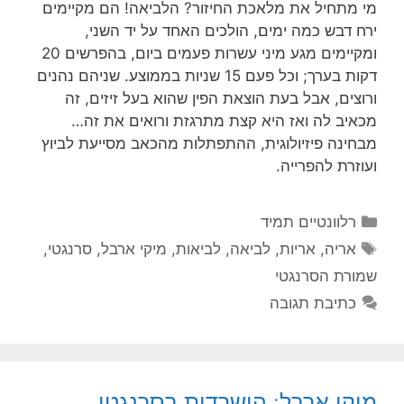
מי מתחיל את מלאכת החיזור? הלביאה! הם מקיימים
ירח דבש כמה ימים, הולכים האחד על יד השני,
ומקיימים מגע מיני עשרות פעמים ביום, בהפרשים 20
דקות בערך; וכל פעם 15 שניות בממוצע. שניהם נהנים
ורוצים, אבל בעת הוצאת הפין שהוא בעל זיזים, זה
מכאיב לה ואז היא קצת מתרגזת ורואים את זה…
מבחינה פיזיולוגית, ההתפתלות מהכאב מסייעת לביוץ
ועוזרת להפרייה.
קטגוריות
רלוונטיים תמיד
תגיות
אריה
,
אריות
,
לביאה
,
לביאות
,
מיקי ארבל
,
סרנגטי
,
שמורת הסרנגטי
כתיבת תגובה
מיקי ארבל: הישרדות בסרנגטי