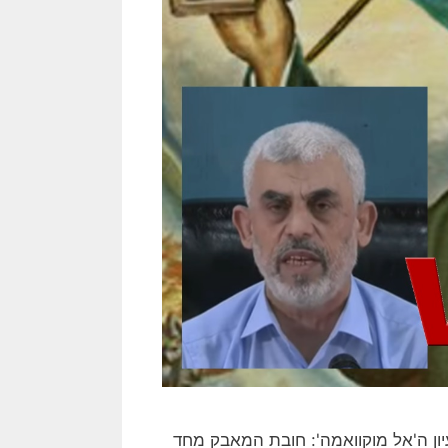
ון ה'אל מוקוואמה': חובת המאבק מחד