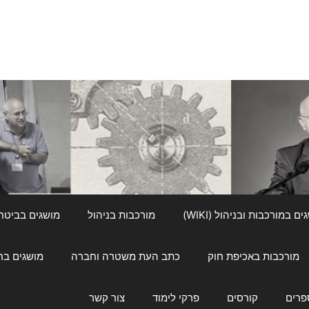
ם במורכבות ובניהול (WIKI)
מורכבות בניהול
מושגים בביטחון ל
מורכבות באכיפת חוק
כתב העת משטרה וחברה
מושגים בחינוך
פרים
קורסים
פרקי לימוד
צור קשר