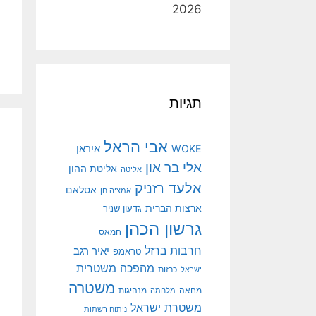
2026
תגיות
אבי הראל
איראן
WOKE
אלי בר און
אליטת ההון
אליטה
אלעד רזניק
אסלאם
אמציה חן
ארצות הברית
גדעון שניר
גרשון הכהן
חמאס
חרבות ברזל
יאיר רגב
טראמפ
מהפכה משטרית
ישראל
כרזות
משטרה
מנהיגות
מחאה
מלחמה
משטרת ישראל
ניתוח רשתות