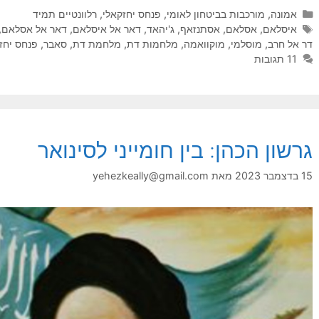
קטגוריות
אמונה
,
מורכבות בביטחון לאומי
,
פנחס יחזקאלי
,
רלוונטיים תמיד
תגיות
איסלאם
,
אסלאם
,
אסתנזאף
,
ג'יהאד
,
דאר אל איסלאם
,
דאר אל אסלאם
,
דר אל חרב
,
מוסלמי
,
מוקוואמה
,
מלחמות דת
,
מלחמת דת
,
סאבר
,
פנחס יחז
11 תגובות
גרשון הכהן: בין חומייני לסינואר
15 בדצמבר 2023
מאת
yehezkeally@gmail.com