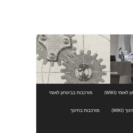
אומי (WIKI)
מורכבות בביטחון לאומי
 (WIKI)
מורכבות בחינוך