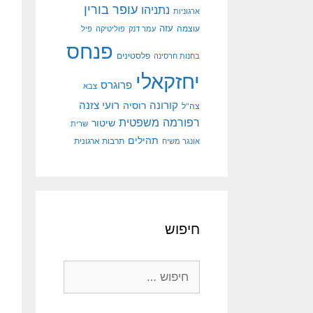
עופר בורין
נתניהו
ארגוניות
עוצמה
עזה
עמר דנק
פוליטיקה
פיל
פנחס
פלסטינים
בחנות חרסינה
יחזקאלי
פרוגרס
צבא
קורונה
רועי צזנה
רוסיה
צה"ל
רפורמה משפטית
שיטור
שרית
תהילים
אונגר משיח
תרבות ארגונית
חיפוש
חיפוש: