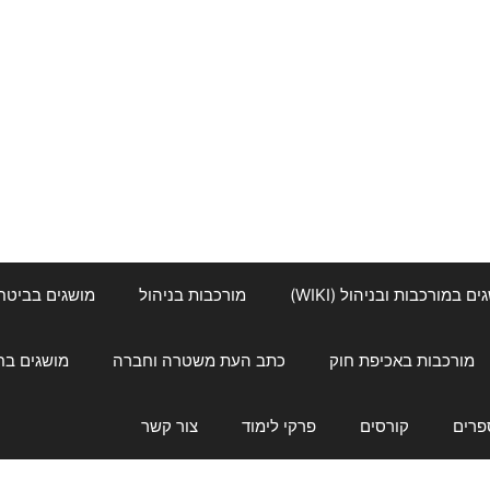
ם במורכבות ובניהול (WIKI)
מורכבות בניהול
מושגים בביטחון ל
מורכבות באכיפת חוק
כתב העת משטרה וחברה
מושגים בחינוך
פרים
קורסים
פרקי לימוד
צור קשר