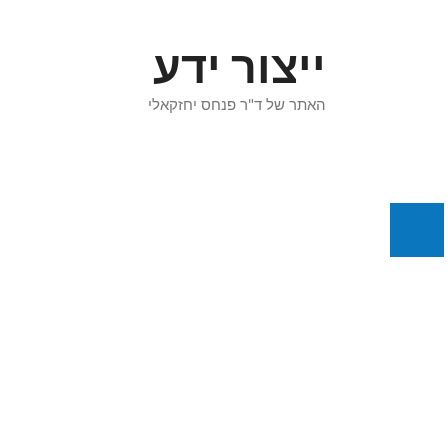
דלג
תוכן
ייצור ידע
האתר של ד"ר פנחס יחזקאלי