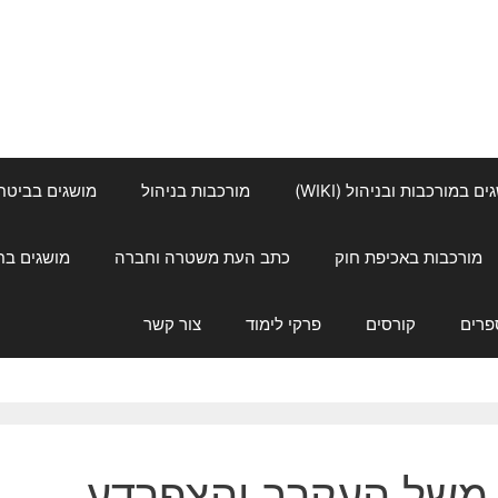
ם במורכבות ובניהול (WIKI)
מורכבות בניהול
מושגים בביטחון ל
מורכבות באכיפת חוק
כתב העת משטרה וחברה
מושגים בחינוך
פרים
קורסים
פרקי לימוד
צור קשר
משל העקרב והצפרדע