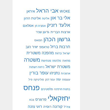
אבי הראל
איראן
WOKE
אלי בר און
אליטת ההון
אליטה
אלעד רזניק
אסלאם
אמציה חן
ארצות הברית
גדעון שניר
גרשון הכהן
חמאס
חרבות ברזל
יאיר רגב
טראמפ
מהפכה משטרית
ישראל
כרזות
משטרה
מנהיגות
מחאה
מלחמה
משטרת ישראל
ניתוח רשתות
עופר בורין
נתניהו
ארגוניות
עוצמה
עזה
עמר דנק
פוליטיקה
פיל
פנחס
פלסטינים
בחנות חרסינה
יחזקאלי
פרוגרס
צבא
קורונה
רועי צזנה
רוסיה
צה"ל