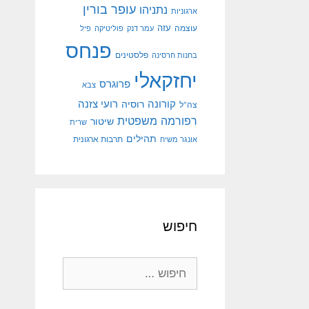
עופר בורין
נתניהו
ארגוניות
עוצמה
עזה
עמר דנק
פוליטיקה
פיל
פנחס
פלסטינים
בחנות חרסינה
יחזקאלי
פרוגרס
צבא
קורונה
רועי צזנה
רוסיה
צה"ל
רפורמה משפטית
שיטור
שרית
תהילים
אונגר משיח
תרבות ארגונית
חיפוש
חיפוש: