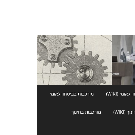
אומי (WIKI)
מורכבות בביטחון לאומי
 (WIKI)
מורכבות בחינוך