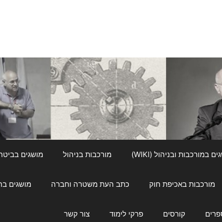
ם במורכבות ובניהול (WIKI)
מורכבות בניהול
מושגים בביטחון ל
מורכבות באכיפת חוק
כתב העת משטרה וחברה
מושגים בחינוך
פרים
קורסים
פרקי לימוד
צור קשר