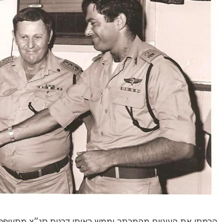
הרמתי את העיניים מהמכתב וממש ראיתי דרגות סנ״צ מתעופפות ד