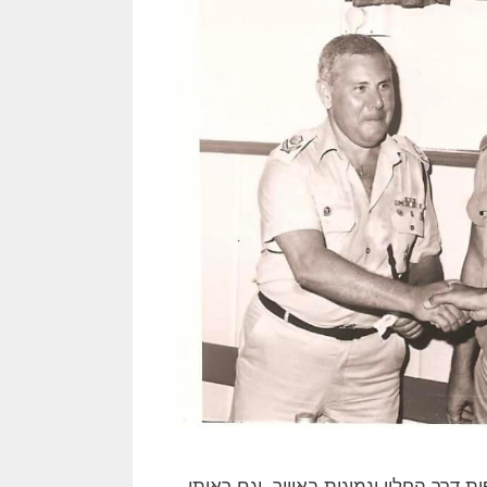
רך החלון ונמוגות באוויר. וגם ראיתי