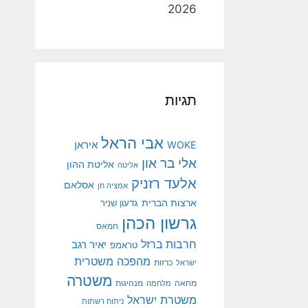
2026
תגיות
אבי הראל
איראן
WOKE
אלי בר און
אליטת ההון
אליטה
אלעד רזניק
אסלאם
אמציה חן
ארצות הברית
גדעון שניר
גרשון הכהן
חמאס
חרבות ברזל
יאיר רגב
טראמפ
מהפכה משטרית
ישראל
כרזות
משטרה
מנהיגות
מחאה
מלחמה
משטרת ישראל
ניתוח רשתות