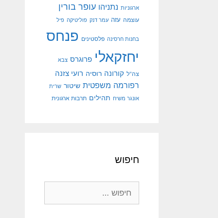
עופר בורין
נתניהו
ארגוניות
עוצמה
עזה
עמר דנק
פוליטיקה
פיל
פנחס
פלסטינים
בחנות חרסינה
יחזקאלי
פרוגרס
צבא
קורונה
רועי צזנה
רוסיה
צה"ל
רפורמה משפטית
שיטור
שרית
תהילים
אונגר משיח
תרבות ארגונית
חיפוש
חיפוש: