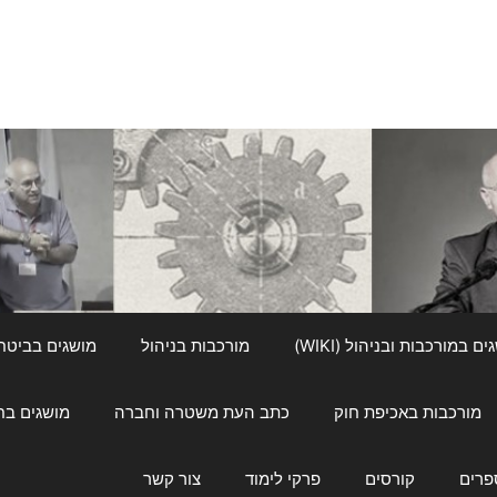
ם במורכבות ובניהול (WIKI)
מורכבות בניהול
מושגים בביטחון ל
מורכבות באכיפת חוק
כתב העת משטרה וחברה
מושגים בחינוך
פרים
קורסים
פרקי לימוד
צור קשר