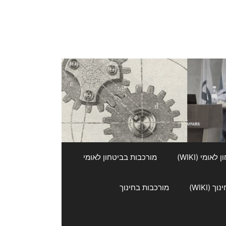
אומי (WIKI)
מורכבות בביטחון לאומי
 (WIKI)
מורכבות בחינוך