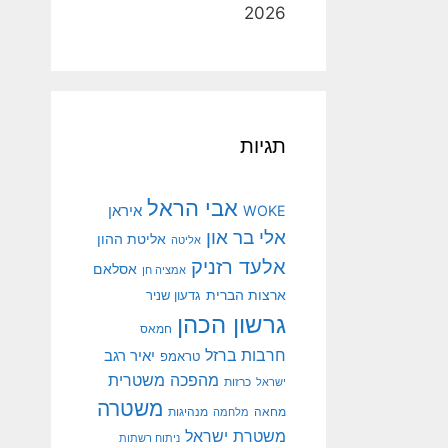
2026
תגיות
אבי הראל
איראן
WOKE
אלי בר און
אליטת ההון
אליטה
אלעד רזניק
אסלאם
אמציה חן
ארצות הברית
גדעון שניר
גרשון הכהן
חמאס
חרבות ברזל
יאיר רגב
טראמפ
מהפכה משטרית
ישראל
כרזות
משטרה
מנהיגות
מחאה
מלחמה
משטרת ישראל
ניתוח רשתות