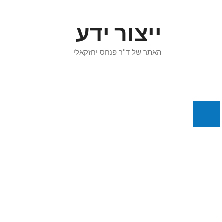
דלג
תוכן
ייצור ידע
האתר של ד"ר פנחס יחזקאלי