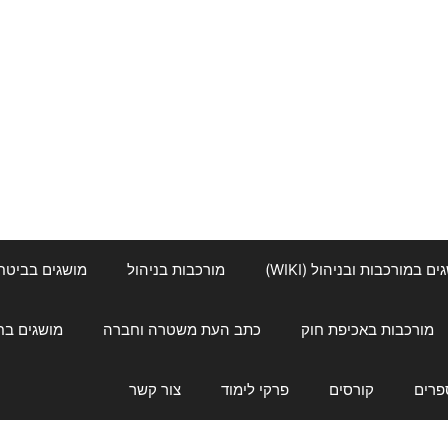
ם במורכבות ובניהול (WIKI)
מורכבות בניהול
מושגים בביטחון ל
מורכבות באכיפת חוק
כתב העת משטרה וחברה
מושגים בחינוך
פרים
קורסים
פרקי לימוד
צור קשר