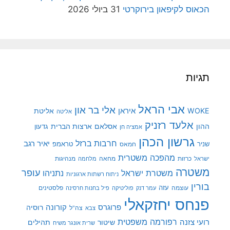
הכאוס לקיפאון בירוקרטי
31 ביולי 2026
תגיות
אבי הראל
אלי בר און
איראן
WOKE
אליטת
אליטה
אלעד רזניק
ההון
אסלאם
ארצות הברית
גדעון
אמציה חן
גרשון הכהן
חרבות ברזל
יאיר רגב
שניר
טראמפ
חמאס
מהפכה משטרית
מנהיגות
ישראל
כרזות
מחאה
מלחמה
משטרה
עופר
משטרת ישראל
נתניהו
ניתוח רשתות ארגוניות
בורין
עוצמה
עזה
פלסטינים
עמר דנק
פוליטיקה
פיל בחנות חרסינה
פנחס יחזקאלי
קורונה
פרוגרס
רוסיה
צה"ל
צבא
רפורמה משפטית
רועי צזנה
שיטור
תהילים
שרית אונגר משיח