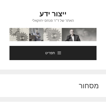
דלג
תוכן
ייצור ידע
האתר של ד"ר פנחס יחזקאלי
תפריט
מסחור