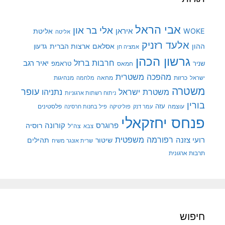
אבי הראל
אלי בר און
איראן
WOKE
אליטת
אליטה
אלעד רזניק
ההון
אסלאם
ארצות הברית
גדעון
אמציה חן
גרשון הכהן
חרבות ברזל
יאיר רגב
שניר
טראמפ
חמאס
מהפכה משטרית
מנהיגות
ישראל
כרזות
מחאה
מלחמה
משטרה
עופר
משטרת ישראל
נתניהו
ניתוח רשתות ארגוניות
בורין
עוצמה
עזה
פלסטינים
עמר דנק
פוליטיקה
פיל בחנות חרסינה
פנחס יחזקאלי
קורונה
פרוגרס
רוסיה
צה"ל
צבא
רפורמה משפטית
רועי צזנה
שיטור
תהילים
שרית אונגר משיח
תרבות ארגונית
חיפוש