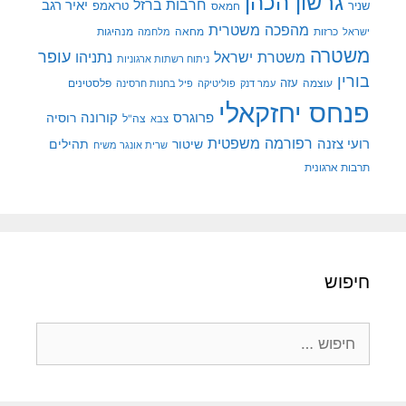
גרשון הכהן
חרבות ברזל
יאיר רגב
שניר
טראמפ
חמאס
מהפכה משטרית
מנהיגות
ישראל
כרזות
מחאה
מלחמה
משטרה
עופר
משטרת ישראל
נתניהו
ניתוח רשתות ארגוניות
בורין
עוצמה
עזה
פלסטינים
עמר דנק
פוליטיקה
פיל בחנות חרסינה
פנחס יחזקאלי
קורונה
פרוגרס
רוסיה
צה"ל
צבא
רפורמה משפטית
רועי צזנה
שיטור
תהילים
שרית אונגר משיח
תרבות ארגונית
חיפוש
חיפוש: