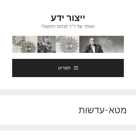
דלג
תוכן
ייצור ידע
האתר של ד"ר פנחס יחזקאלי
תפריט
מטא-עדשות