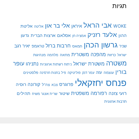
תגיות
אבי הראל
אלי בר און
איראן
WOKE
אליטת
אליטה
אלעד רזניק
ההון
אסלאם
ארצות הברית
גדעון
אמציה חן
גרשון הכהן
חרבות ברזל
יאיר רגב
שניר
טראמפ
חמאס
מהפכה משטרית
מנהיגות
ישראל
כרזות
מחאה
מלחמה
משטרה
עופר
משטרת ישראל
נתניהו
ניתוח רשתות ארגוניות
בורין
עוצמה
עזה
פלסטינים
עמר דנק
פוליטיקה
פיל בחנות חרסינה
פנחס יחזקאלי
קורונה
פרוגרס
רוסיה
צה"ל
צבא
רפורמה משפטית
רועי צזנה
שיטור
תהילים
שרית אונגר משיח
תרבות ארגונית