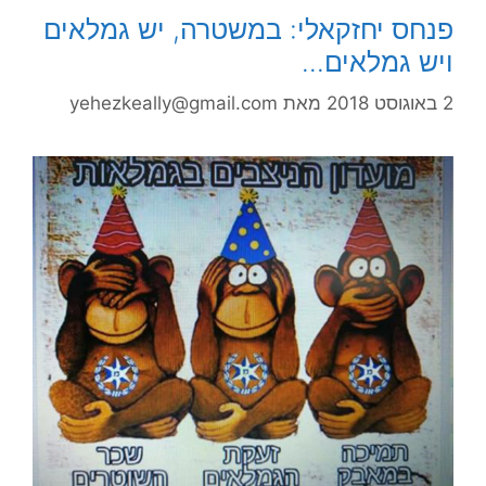
פנחס יחזקאלי: במשטרה, יש גמלאים
ויש גמלאים…
2 באוגוסט 2018
מאת
yehezkeally@gmail.com