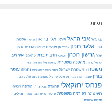
תגיות
אבי הראל
אלי בר און
איראן
WOKE
אליטת
אליטה
אלעד רזניק
ההון
אסלאם
ארצות הברית
גדעון
אמציה חן
גרשון הכהן
חרבות ברזל
יאיר רגב
שניר
טראמפ
חמאס
מהפכה משטרית
מנהיגות
ישראל
כרזות
מחאה
מלחמה
משטרה
עופר
משטרת ישראל
נתניהו
ניתוח רשתות ארגוניות
בורין
עוצמה
עזה
פלסטינים
עמר דנק
פוליטיקה
פיל בחנות חרסינה
פנחס יחזקאלי
קורונה
פרוגרס
רוסיה
צה"ל
צבא
רפורמה משפטית
רועי צזנה
שיטור
תהילים
שרית אונגר משיח
תרבות ארגונית