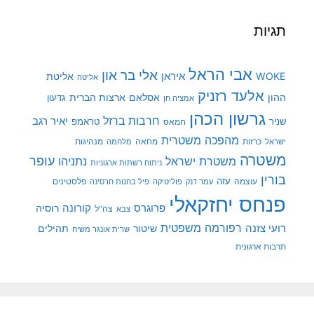
תגיות
אבי הראל
אלי בר און
איראן
WOKE
אליטת
אליטה
אלעד רזניק
ההון
אסלאם
ארצות הברית
גדעון
אמציה חן
גרשון הכהן
חרבות ברזל
יאיר רגב
שניר
טראמפ
חמאס
מהפכה משטרית
מנהיגות
ישראל
כרזות
מחאה
מלחמה
משטרה
עופר
משטרת ישראל
נתניהו
ניתוח רשתות ארגוניות
בורין
עוצמה
עזה
פלסטינים
עמר דנק
פוליטיקה
פיל בחנות חרסינה
פנחס יחזקאלי
קורונה
פרוגרס
רוסיה
צה"ל
צבא
רפורמה משפטית
רועי צזנה
שיטור
תהילים
שרית אונגר משיח
תרבות ארגונית