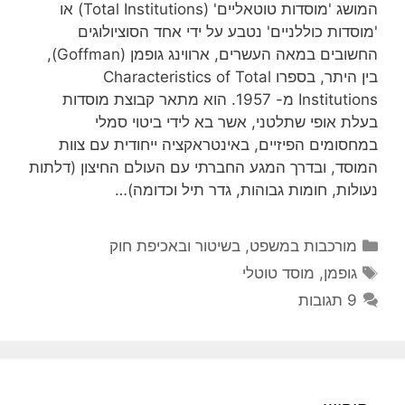
המושג 'מוסדות טוטאליים' (Total Institutions) או
'מוסדות כוללניים' נטבע על ידי אחד הסוציולוגים
החשובים במאה העשרים, ארווינג גופמן (Goffman),
בין היתר, בספרו Characteristics of Total
Institutions מ- 1957. הוא מתאר קבוצת מוסדות
בעלת אופי שתלטני, אשר בא לידי ביטוי סמלי
במחסומים הפיזיים, באינטראקציה ייחודית עם צוות
המוסד, ובדרך המגע החברתי עם העולם החיצון (דלתות
נעולות, חומות גבוהות, גדר תיל וכדומה)…
קטגוריות
מורכבות במשפט, בשיטור ובאכיפת חוק
תגיות
גופמן
,
מוסד טוטלי
9 תגובות