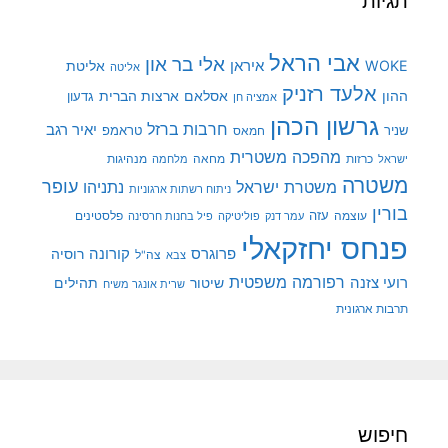
תגיות
אבי הראל
אלי בר און
איראן
WOKE
אליטת
אליטה
אלעד רזניק
ההון
אסלאם
ארצות הברית
גדעון
אמציה חן
גרשון הכהן
חרבות ברזל
יאיר רגב
שניר
טראמפ
חמאס
מהפכה משטרית
מנהיגות
ישראל
כרזות
מחאה
מלחמה
משטרה
עופר
משטרת ישראל
נתניהו
ניתוח רשתות ארגוניות
בורין
עוצמה
עזה
פלסטינים
עמר דנק
פוליטיקה
פיל בחנות חרסינה
פנחס יחזקאלי
קורונה
פרוגרס
רוסיה
צה"ל
צבא
רפורמה משפטית
רועי צזנה
שיטור
תהילים
שרית אונגר משיח
תרבות ארגונית
חיפוש