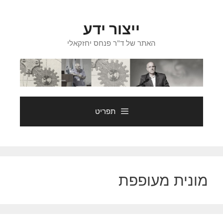
דלג
תוכן
ייצור ידע
האתר של ד"ר פנחס יחזקאלי
תפריט
מונית מעופפת