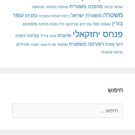
מהפכה משטרית
מנהיגות
ישראל
כרזות
מחאה
מלחמה
משטרה
עופר
משטרת ישראל
נתניהו
ניתוח רשתות ארגוניות
בורין
עוצמה
עזה
פלסטינים
עמר דנק
פוליטיקה
פיל בחנות חרסינה
פנחס יחזקאלי
קורונה
פרוגרס
רוסיה
צה"ל
צבא
רפורמה משפטית
רועי צזנה
שיטור
תהילים
שרית אונגר משיח
תרבות ארגונית
חיפוש
חיפוש: