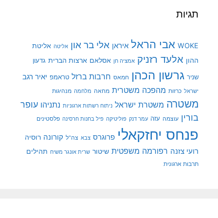
תגיות
אבי הראל
אלי בר און
איראן
WOKE
אליטת
אליטה
אלעד רזניק
ההון
אסלאם
ארצות הברית
גדעון
אמציה חן
גרשון הכהן
חרבות ברזל
יאיר רגב
שניר
טראמפ
חמאס
מהפכה משטרית
מנהיגות
ישראל
כרזות
מחאה
מלחמה
משטרה
עופר
משטרת ישראל
נתניהו
ניתוח רשתות ארגוניות
בורין
עוצמה
עזה
פלסטינים
עמר דנק
פוליטיקה
פיל בחנות חרסינה
פנחס יחזקאלי
קורונה
פרוגרס
רוסיה
צה"ל
צבא
רפורמה משפטית
רועי צזנה
שיטור
תהילים
שרית אונגר משיח
תרבות ארגונית