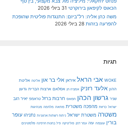
פנחס יחזקאלי: מיליציה מול צבא מקצועי, בין סף
הכאוס לקיפאון בירוקרטי
31 ביולי 2026
משה כהן אליה: רל"ביזם: התנגדות פוליטית שהופכת
להפרעה בזהות
28 ביולי 2026
תגיות
אבי הראל
אלי בר און
איראן
WOKE
אליטת
אליטה
אלעד רזניק
ההון
אסלאם
ארצות הברית
גדעון
אמציה חן
גרשון הכהן
חרבות ברזל
יאיר רגב
שניר
טראמפ
חמאס
מהפכה משטרית
מנהיגות
ישראל
כרזות
מחאה
מלחמה
משטרה
עופר
משטרת ישראל
נתניהו
ניתוח רשתות ארגוניות
בורין
עוצמה
עזה
פלסטינים
עמר דנק
פוליטיקה
פיל בחנות חרסינה