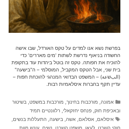
בפרשת נשא אנו למדים על טקס האורדל, שבו אישה
החשודה בניאוף נדרשת לשתות 'מים מאררים' כדי
להוכיח את חפותה. טקס זה בוטל ביהדות עוד בתקופת
בית שני, אבל הטקס המקביל, המוסלמי – ה"בישעה"
(البשعة) – המשפט הבדואי המנהגי להוכחת חפות –
עדיין תקף בחברות איסלאמיות רבות.
קטגוריות
אמונה
,
מורכבות בחינוך
,
מורכבות במשפט, בשיטור
ובאכיפת חוק
,
פנחס יחזקאלי
,
רלוונטיים תמיד
תגיות
איסלאם
,
אסלאם
,
אשה
,
בישעה
,
התעללות בנשים
,
חוקי השבט
,
לעאן
,
משפט השבט
,
נשים
,
עונש מוות
,