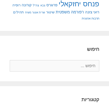
פנחס יחזקאלי
קורונה
פרוגרס
רוסיה
צה"ל
צבא
רפורמה משפטית
רועי צזנה
שיטור
תהילים
שרית אונגר משיח
תרבות ארגונית
חיפוש
חיפוש:
קטגוריות