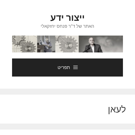
דלג
תוכן
ייצור ידע
האתר של ד"ר פנחס יחזקאלי
תפריט
לעאן