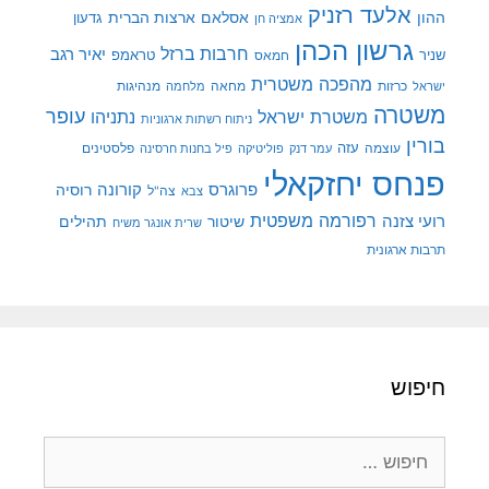
אלעד רזניק
ההון
אסלאם
ארצות הברית
גדעון
אמציה חן
גרשון הכהן
חרבות ברזל
יאיר רגב
שניר
טראמפ
חמאס
מהפכה משטרית
מנהיגות
ישראל
כרזות
מחאה
מלחמה
משטרה
עופר
משטרת ישראל
נתניהו
ניתוח רשתות ארגוניות
בורין
עוצמה
עזה
פלסטינים
עמר דנק
פוליטיקה
פיל בחנות חרסינה
פנחס יחזקאלי
קורונה
פרוגרס
רוסיה
צה"ל
צבא
רפורמה משפטית
רועי צזנה
שיטור
תהילים
שרית אונגר משיח
תרבות ארגונית
חיפוש
חיפוש: