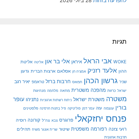
להפרעה בזהות
28 ביולי 2026
תגיות
אבי הראל
אלי בר און
איראן
WOKE
אליטת
אליטה
אלעד רזניק
ההון
אסלאם
ארצות הברית
גדעון
אמציה חן
גרשון הכהן
חרבות ברזל
יאיר רגב
שניר
טראמפ
חמאס
מהפכה משטרית
מנהיגות
ישראל
כרזות
מחאה
מלחמה
משטרה
עופר
משטרת ישראל
נתניהו
ניתוח רשתות ארגוניות
בורין
עוצמה
עזה
פלסטינים
עמר דנק
פוליטיקה
פיל בחנות חרסינה
פנחס יחזקאלי
קורונה
פרוגרס
רוסיה
צה"ל
צבא
רפורמה משפטית
רועי צזנה
שיטור
תהילים
שרית אונגר משיח
תרבות ארגונית