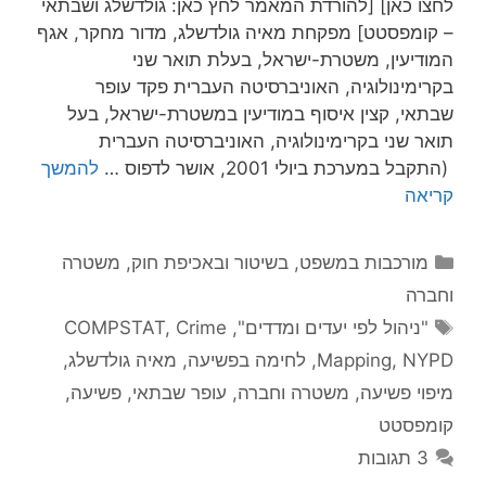
לחצו כאן] [להורדת המאמר לחץ כאן: גולדשלג ושבתאי
– קומפסטט] מפקחת מאיה גולדשלג, מדור מחקר, אגף
המודיעין, משטרת-ישראל, בעלת תואר שני
בקרימינולוגיה, האוניברסיטה העברית פקד עופר
שבתאי, קצין איסוף במודיעין במשטרת-ישראל, בעל
תואר שני בקרימינולוגיה, האוניברסיטה העברית
(התקבל במערכת ביולי 2001, אושר לדפוס …
להמשך
קריאה
קטגוריות
מורכבות במשפט, בשיטור ובאכיפת חוק
,
משטרה
וחברה
תגיות
"ניהול לפי יעדים ומדדים"
,
Crime
,
COMPSTAT
NYPD
,
Mapping
,
לחימה בפשיעה
,
מאיה גולדשלג
,
מיפוי פשיעה
,
משטרה וחברה
,
עופר שבתאי
,
פשיעה
,
קומפסטט
3 תגובות