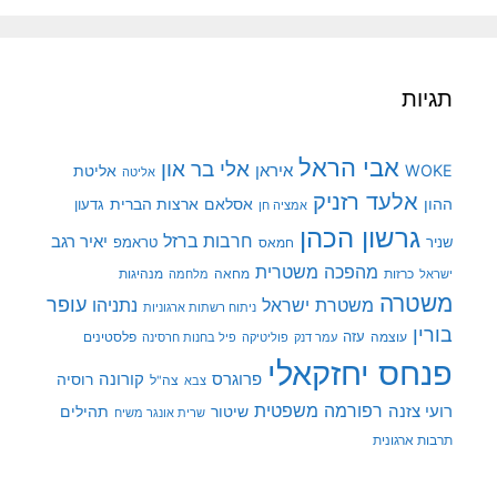
תגיות
אבי הראל
אלי בר און
איראן
WOKE
אליטת
אליטה
אלעד רזניק
ההון
אסלאם
ארצות הברית
גדעון
אמציה חן
גרשון הכהן
חרבות ברזל
יאיר רגב
שניר
טראמפ
חמאס
מהפכה משטרית
מנהיגות
ישראל
כרזות
מחאה
מלחמה
משטרה
עופר
משטרת ישראל
נתניהו
ניתוח רשתות ארגוניות
בורין
עוצמה
עזה
פלסטינים
עמר דנק
פוליטיקה
פיל בחנות חרסינה
פנחס יחזקאלי
קורונה
פרוגרס
רוסיה
צה"ל
צבא
רפורמה משפטית
רועי צזנה
שיטור
תהילים
שרית אונגר משיח
תרבות ארגונית