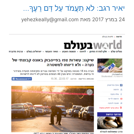
יאיר רגב: לֹא תַעֲמֹד עַל דַּם רֵעֶךָ…
24 במרץ 2017
מאת
yehezkeally@gmail.com