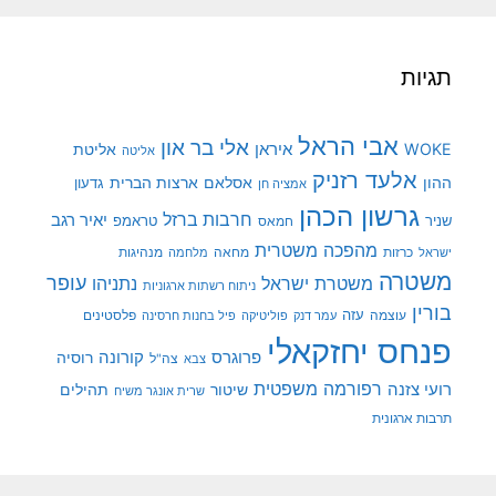
תגיות
אבי הראל
אלי בר און
איראן
WOKE
אליטת
אליטה
אלעד רזניק
ההון
אסלאם
ארצות הברית
גדעון
אמציה חן
גרשון הכהן
חרבות ברזל
יאיר רגב
שניר
טראמפ
חמאס
מהפכה משטרית
מנהיגות
ישראל
כרזות
מחאה
מלחמה
משטרה
עופר
משטרת ישראל
נתניהו
ניתוח רשתות ארגוניות
בורין
עוצמה
עזה
פלסטינים
עמר דנק
פוליטיקה
פיל בחנות חרסינה
פנחס יחזקאלי
קורונה
פרוגרס
רוסיה
צה"ל
צבא
רפורמה משפטית
רועי צזנה
שיטור
תהילים
שרית אונגר משיח
תרבות ארגונית