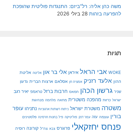
משה כהן אליה: רל"ביזם: התנגדות פוליטית שהופכת
להפרעה בזהות
28 ביולי 2026
תגיות
אבי הראל
אלי בר און
איראן
WOKE
אליטת
אליטה
אלעד רזניק
ההון
אסלאם
ארצות הברית
גדעון
אמציה חן
גרשון הכהן
חרבות ברזל
יאיר רגב
שניר
טראמפ
חמאס
מהפכה משטרית
מנהיגות
ישראל
כרזות
מחאה
מלחמה
משטרה
עופר
משטרת ישראל
נתניהו
ניתוח רשתות ארגוניות
בורין
עוצמה
עזה
פלסטינים
עמר דנק
פוליטיקה
פיל בחנות חרסינה
פנחס יחזקאלי
קורונה
פרוגרס
רוסיה
צה"ל
צבא