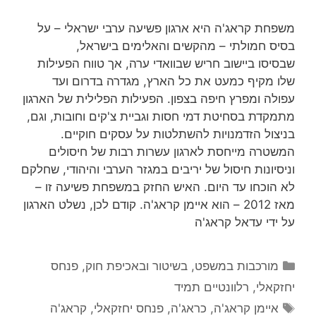
משפחת קראג'ה היא ארגון פשיעה ערבי ישראלי – על
בסיס חמולתי – מהקשים והאלימים בישראל,
שבסיסו ביישוב חריש שבוואדי ערה, אך טווח הפעילות
שלו מקיף כמעט את כל הארץ, מגדרה בדרום ועד
עפולה ומפרץ חיפה בצפון. הפעילות הפלילית של הארגון
מתמקדת בסחיטת דמי חסות וגביית צ'קים וחובות, וגם,
בניצול הזדמנויות להשתלטות על עסקים חוקיים.
המשטרה מייחסת לארגון עשרות רבות של חיסולים
וניסיונות חיסול של יריבים במגזר הערבי והיהודי, שחלקם
לא הוכחו עד היום. האיש החזק במשפחת פשיעה זו –
מאז 2012 – הוא איימן קראג'ה. קודם לכן, נשלט הארגון
על ידי עדאל קראג'ה
קטגוריות
מורכבות במשפט, בשיטור ובאכיפת חוק
,
פנחס
יחזקאלי
,
רלוונטיים תמיד
תגיות
איימן קראג'ה
,
כראג'ה
,
פנחס יחזקאלי
,
קראג'ה