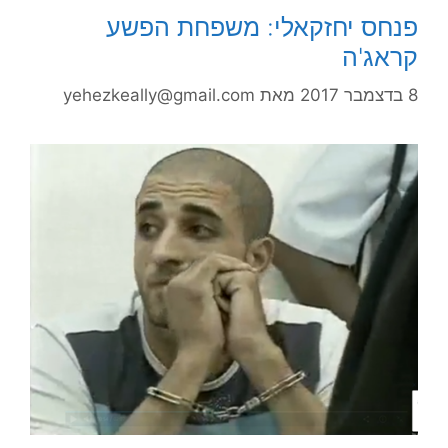
פנחס יחזקאלי: משפחת הפשע
קראג'ה
8 בדצמבר 2017
מאת
yehezkeally@gmail.com