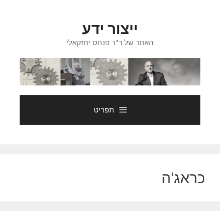
דלג
תוכן
ייצור ידע
האתר של ד"ר פנחס יחזקאלי
תפריט
כראג'ה